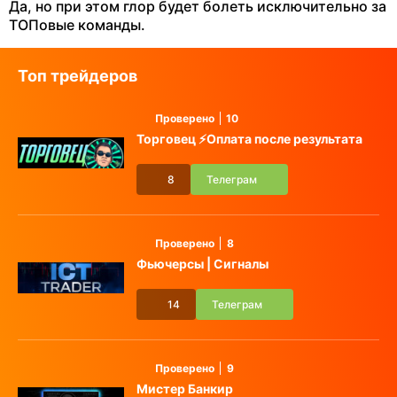
Да, но при этом глор будет болеть исключительно за
ТОПовые команды.
Топ трейдеров
Проверено
10
Торговец ⚡️Оплата после результата
8
Телеграм
Проверено
8
Фьючерсы | Сигналы
14
Телеграм
Проверено
9
Мистер Банкир