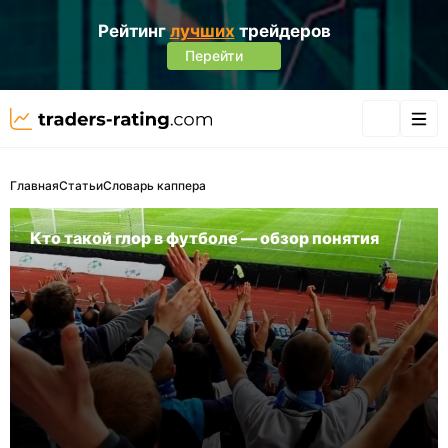
Рейтинг
лучших
трейдеров
Перейти
Главная
Статьи
Словарь каппера
Кто такой глор в футболе — обзор понятия