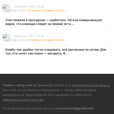
ЮлияFan, 08.11.2025
К статье:
Отзывы о ставках Corna...
Участвовала в проходном — сработало. Чёткая коммуникация,
видно, что команда следит за линией, есть ...
Илья_Sm, 08.11.2025
К статье:
Отзывы о ставках Corna...
Комбо-пак удобен: легко следовать, всё расписано по сетам. Для
тех, кто хочет системно — заходите. Я...
Traders-rating.com
не принимает оплату и не
проводит игры на деньги.
Наш сайт не рекламирует букмекеров, а также сайты которые
запрещены на территории РФ. Все сведения на сайте носят
информационный характер.
По всем вопросам пишите на почту
proverkabet@gmail.com