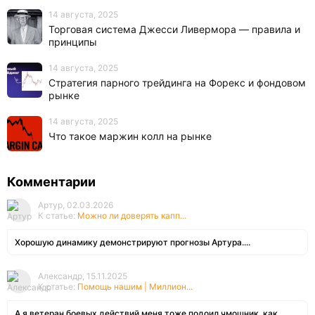
14 августа, 2025
Торговая система Джесси Ливермора — правила и
принципы
14 августа, 2025
Стратегия парного трейдинга на Форекс и фондовом
рынке
14 августа, 2025
Что такое маржин колл на рынке
Комментарии
Артур, 02.03.2026
К статье:
Можно ли доверять капп...
Хорошую динамику демонстрируют прогнозы Артура....
Александр, 15.11.2025
К статье:
Помощь нашим | Миллион...
А я ветеран боевых действий меня тоже подоил чмошник, как