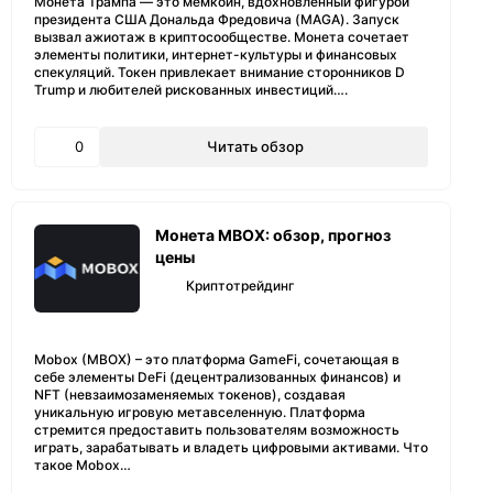
Монета Трампа — это мемкоин, вдохновленный фигурой
президента США Дональда Фредовича (MAGA). Запуск
вызвал ажиотаж в криптосообществе. Монета сочетает
элементы политики, интернет-культуры и финансовых
спекуляций. Токен привлекает внимание сторонников D
Trump и любителей рискованных инвестиций….
0
Читать обзор
Монета MBOX: обзор, прогноз
цены
Криптотрейдинг
Mobox (MBOX) – это платформа GameFi, сочетающая в
себе элементы DeFi (децентрализованных финансов) и
NFT (невзаимозаменяемых токенов), создавая
уникальную игровую метавселенную. Платформа
стремится предоставить пользователям возможность
играть, зарабатывать и владеть цифровыми активами. Что
такое Mobox…