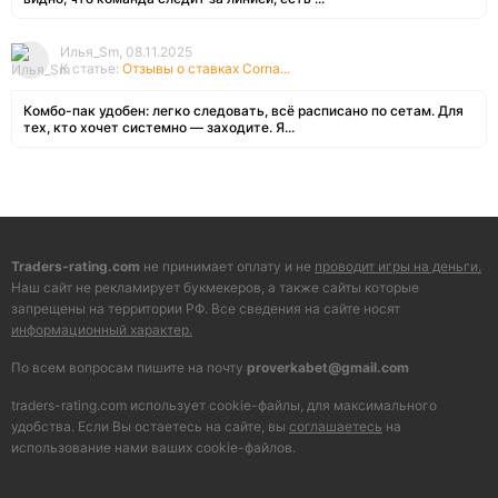
Илья_Sm, 08.11.2025
К статье:
Отзывы о ставках Corna...
Комбо-пак удобен: легко следовать, всё расписано по сетам. Для
тех, кто хочет системно — заходите. Я...
Traders-rating.com
не принимает оплату и не
проводит игры на деньги.
Наш сайт не рекламирует букмекеров, а также сайты которые
запрещены на территории РФ. Все сведения на сайте носят
информационный характер.
По всем вопросам пишите на почту
proverkabet@gmail.com
traders-rating.com использует cookie-файлы, для максимального
удобства. Если Вы остаетесь на сайте, вы
соглашаетесь
на
использование нами ваших cookie-файлов.