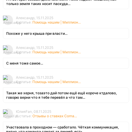
только земля таких носит паскуда...
Александр, 15.11.2025
К статье:
Помощь нашим | Миллион...
Похоже у него крыша при власти...
Александр, 15.11.2025
К статье:
Помощь нашим | Миллион...
С меня тоже самое...
Александр, 15.11.2025
К статье:
Помощь нашим | Миллион...
Такая же херня, тозаэто дай потом ещё ещё короче ктдалово,
говорю верни что я тебе перевёл а что там...
ЮлияFan, 08.11.2025
К статье:
Отзывы о ставках Corna...
Участвовала в проходном — сработало. Чёткая коммуникация,
видно, что команда следит за линией, есть ...