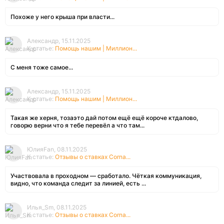
Похоже у него крыша при власти...
Александр, 15.11.2025
К статье:
Помощь нашим | Миллион...
С меня тоже самое...
Александр, 15.11.2025
К статье:
Помощь нашим | Миллион...
Такая же херня, тозаэто дай потом ещё ещё короче ктдалово,
говорю верни что я тебе перевёл а что там...
ЮлияFan, 08.11.2025
К статье:
Отзывы о ставках Corna...
Участвовала в проходном — сработало. Чёткая коммуникация,
видно, что команда следит за линией, есть ...
Илья_Sm, 08.11.2025
К статье:
Отзывы о ставках Corna...