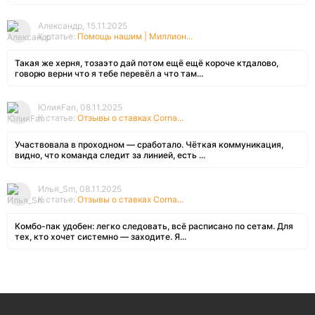
Александр, 15.11.2025
К статье:
Помощь нашим | Миллион...
Такая же херня, тозаэто дай потом ещё ещё короче ктдалово,
говорю верни что я тебе перевёл а что там...
ЮлияFan, 08.11.2025
К статье:
Отзывы о ставках Corna...
Участвовала в проходном — сработало. Чёткая коммуникация,
видно, что команда следит за линией, есть ...
Илья_Sm, 08.11.2025
К статье:
Отзывы о ставках Corna...
Комбо-пак удобен: легко следовать, всё расписано по сетам. Для
тех, кто хочет системно — заходите. Я...