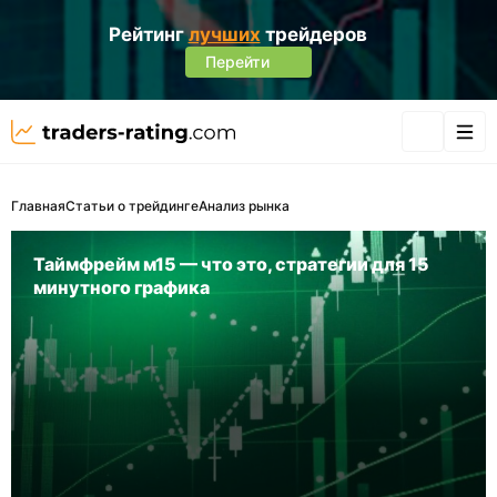
Рейтинг
лучших
трейдеров
Перейти
Главная
Статьи о трейдинге
Анализ рынка
Таймфрейм м15 — что это, стратегии для 15
минутного графика