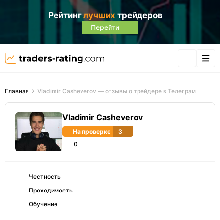
Рейтинг
лучших
трейдеров
Перейти
Главная
Vladimir Casheverov — отзывы о трейдере в Телеграм
Vladimir Casheverov
На проверке
3
0
Честность
Проходимость
Обучение