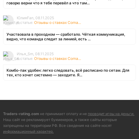
говорю верни что я тебе перевёл а что там...
ЮлияFan, 08.11.2025
К статье:
Отзывы о ставках Corna...
Участвовала в проходном — сработало. Чёткая коммуникация,
видно, что команда следит за линией, есть ...
Илья_Sm, 08.11.2025
К статье:
Отзывы о ставках Corna...
Комбо-пак удобен: легко следовать, всё расписано по сетам. Для
тех, кто хочет системно — заходите. Я...
Traders-rating.com
не принимает оплату и не
проводит игры на деньги.
Наш сайт не рекламирует букмекеров, а также сайты которые
запрещены на территории РФ. Все сведения на сайте носят
информационный характер.