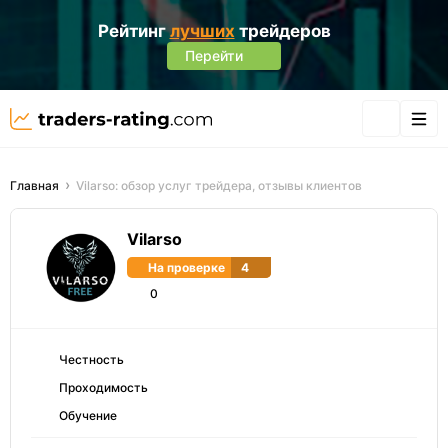
Рейтинг
лучших
трейдеров
Перейти
Главная
Vilarso: обзор услуг трейдера, отзывы клиентов
Vilarso
На проверке
4
0
Честность
Проходимость
Обучение