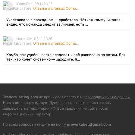
ЮлияFan, 08.11.2025
К статье:
Отзывы о ставках Corna...
Участвовала в проходном — сработало. Чёткая коммуникация,
видно, что команда следит за линией, есть ...
Илья_Sm, 08.11.2025
К статье:
Отзывы о ставках Corna...
Комбо-пак удобен: легко следовать, всё расписано по сетам. Для
тех, кто хочет системно — заходите. Я...
Traders-rating.com
не принимает оплату и не
проводит игры на деньги.
Наш сайт не рекламирует букмекеров, а также сайты которые
запрещены на территории РФ. Все сведения на сайте носят
информационный характер.
По всем вопросам пишите на почту
proverkabet@gmail.com
traders-rating.com использует cookie-файлы, для максимального