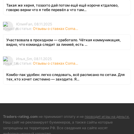
Такая же херня, тозаэто дай потом ещё ещё короче ктдалово,
говорю верни что я тебе перевёл а что там...
ЮлияFan, 08.11.2025
К статье:
Отзывы о ставках Corna...
Участвовала в проходном — сработало. Чёткая коммуникация,
видно, что команда следит за линией, есть ...
Илья_Sm, 08.11.2025
К статье:
Отзывы о ставках Corna...
Комбо-пак удобен: легко следовать, всё расписано по сетам. Для
тех, кто хочет системно — заходите. Я...
Traders-rating.com
не принимает оплату и не
проводит игры на деньги.
Наш сайт не рекламирует букмекеров, а также сайты которые
запрещены на территории РФ. Все сведения на сайте носят
информационный характер.