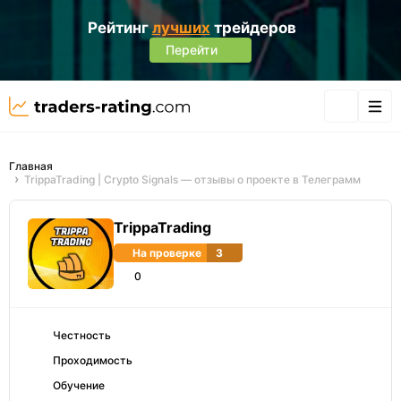
Рейтинг
лучших
трейдеров
Перейти
Главная
TrippaTrading | Crypto Signals — отзывы о проекте в Телеграмм
TrippaTrading
На проверке
3
0
Честность
Проходимость
Обучение