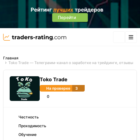
Рейтинг
лучших
трейдеров
Перейти
Главная
Toko Trade — Телеграмм-канал о заработке на трейдинге, отзывы
Toko Trade
На проверке
3
0
Честность
Проходимость
Обучение