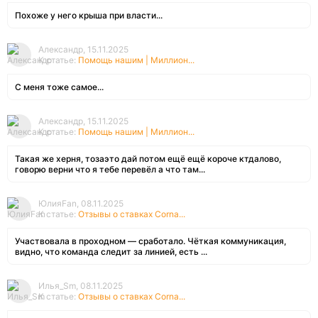
Похоже у него крыша при власти...
Александр, 15.11.2025
К статье:
Помощь нашим | Миллион...
С меня тоже самое...
Александр, 15.11.2025
К статье:
Помощь нашим | Миллион...
Такая же херня, тозаэто дай потом ещё ещё короче ктдалово,
говорю верни что я тебе перевёл а что там...
ЮлияFan, 08.11.2025
К статье:
Отзывы о ставках Corna...
Участвовала в проходном — сработало. Чёткая коммуникация,
видно, что команда следит за линией, есть ...
Илья_Sm, 08.11.2025
К статье:
Отзывы о ставках Corna...