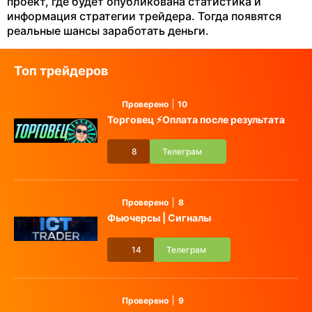
проект, где будет опубликована статистика и
информация стратегии трейдера. Тогда появятся
реальные шансы заработать деньги.
Топ трейдеров
Проверено
10
Торговец ⚡️Оплата после результата
8
Телеграм
Проверено
8
Фьючерсы | Сигналы
14
Телеграм
Проверено
9