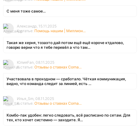
С меня тоже самое...
Александр, 15.11.2025
К статье:
Помощь нашим | Миллион...
Такая же херня, тозаэто дай потом ещё ещё короче ктдалово,
говорю верни что я тебе перевёл а что там...
ЮлияFan, 08.11.2025
К статье:
Отзывы о ставках Corna...
Участвовала в проходном — сработало. Чёткая коммуникация,
видно, что команда следит за линией, есть ...
Илья_Sm, 08.11.2025
К статье:
Отзывы о ставках Corna...
Комбо-пак удобен: легко следовать, всё расписано по сетам. Для
тех, кто хочет системно — заходите. Я...