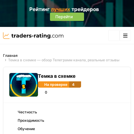
Рейтинг
лучших
трейдеров
Перейти
Главная
Темка в схемке — обзор Телеграмм канала, реальные отзывы
Темка в схемке
На проверке
4
0
Честность
Проходимость
Обучение