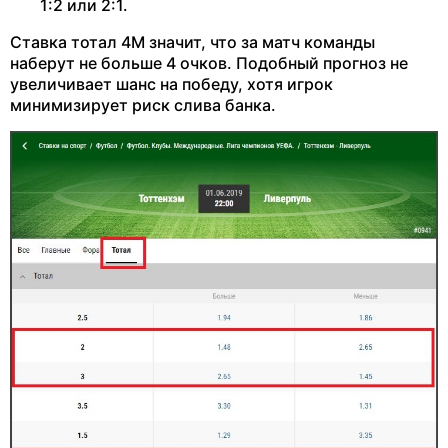
1:2 или 2:1.
Ставка тотал 4М значит, что за матч команды
наберут не больше 4 очков. Подобный прогноз не
увеличивает шанс на победу, хотя игрок
минимизирует риск слива банка.