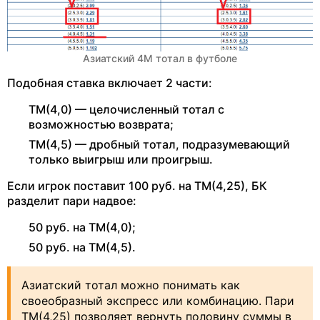
Азиатский 4М тотал в футболе
Подобная ставка включает 2 части:
ТМ(4,0) — целочисленный тотал с
возможностью возврата;
ТМ(4,5) — дробный тотал, подразумевающий
только выигрыш или проигрыш.
Если игрок поставит 100 руб. на ТМ(4,25), БК
разделит пари надвое:
50 руб. на ТМ(4,0);
50 руб. на ТМ(4,5).
Азиатский тотал можно понимать как
своеобразный экспресс или комбинацию. Пари
ТМ(4,25) позволяет вернуть половину суммы в