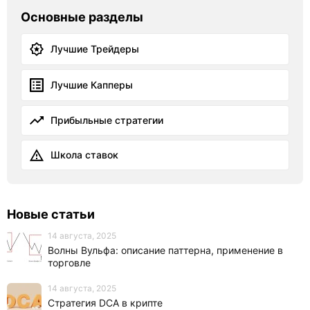
Основные разделы
Лучшие Трейдеры
Лучшие Капперы
Прибыльные стратегии
Школа ставок
Новые статьи
14 августа, 2025
Волны Вульфа: описание паттерна, применение в
торговле
14 августа, 2025
Стратегия DCA в крипте