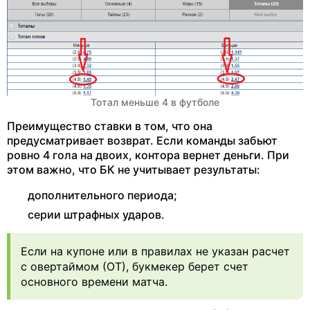
Тотал меньше 4 в футболе
Преимущество ставки в том, что она
предусматривает возврат. Если команды забьют
ровно 4 гола на двоих, контора вернет деньги. При
этом важно, что БК не учитывает результаты:
дополнительного периода;
серии штрафных ударов.
Если на купоне или в правилах не указан расчет
с овертаймом (ОТ), букмекер берет счет
основного времени матча.