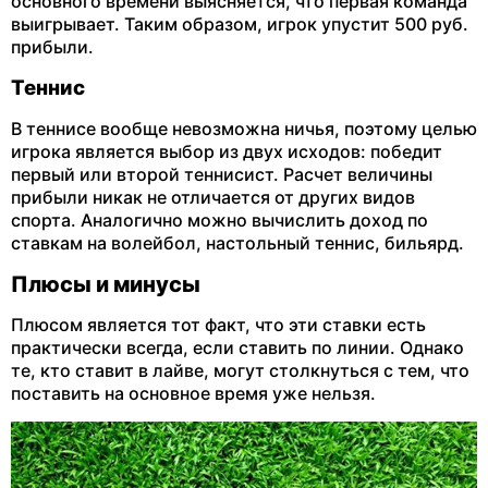
основного времени выясняется, что первая команда
выигрывает. Таким образом, игрок упустит 500 руб.
прибыли.
Теннис
В теннисе вообще невозможна ничья, поэтому целью
игрока является выбор из двух исходов: победит
первый или второй теннисист. Расчет величины
прибыли никак не отличается от других видов
спорта. Аналогично можно вычислить доход по
ставкам на волейбол, настольный теннис, бильярд.
Плюсы и минусы
Плюсом является тот факт, что эти ставки есть
практически всегда, если ставить по линии. Однако
те, кто ставит в лайве, могут столкнуться с тем, что
поставить на основное время уже нельзя.