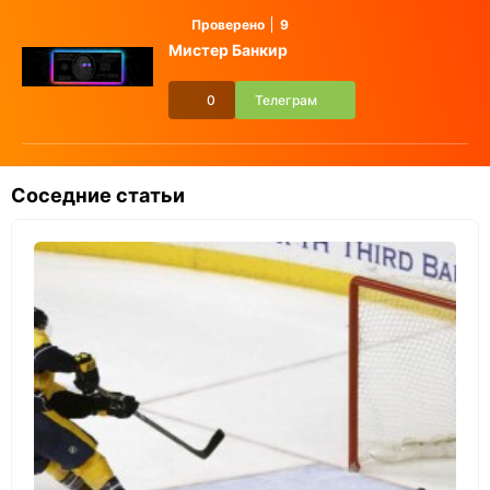
Проверено
9
Мистер Банкир
0
Телеграм
Соседние статьи