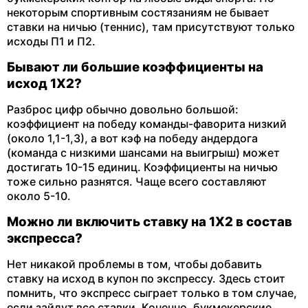
некоторым спортивным состязаниям не бывает
ставки на ничью (теннис), там присутствуют только
исходы П1 и П2.
Бывают ли большие коэффициенты на
исход 1Х2?
Разброс цифр обычно довольно большой:
коэффициент на победу команды-фаворита низкий
(около 1,1-1,3), а вот кэф на победу андердога
(команда с низкими шансами на выигрыш) может
достигать 10-15 единиц. Коэффициенты на ничью
тоже сильно разнятся. Чаще всего составляют
около 5-10.
Можно ли включить ставку на 1Х2 в состав
экспресса?
Нет никакой проблемы в том, чтобы добавить
ставку на исход в купон по экспрессу. Здесь стоит
помнить, что экспресс сыграет только в том случае,
если зайдут все ставки. Конечно, букмекерские