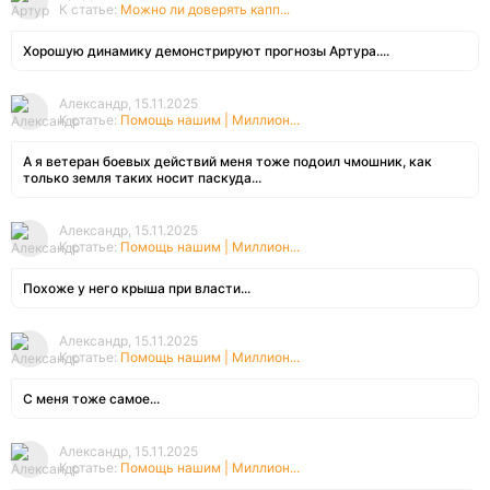
К статье:
Можно ли доверять капп...
Хорошую динамику демонстрируют прогнозы Артура....
Александр, 15.11.2025
К статье:
Помощь нашим | Миллион...
А я ветеран боевых действий меня тоже подоил чмошник, как
только земля таких носит паскуда...
Александр, 15.11.2025
К статье:
Помощь нашим | Миллион...
Похоже у него крыша при власти...
Александр, 15.11.2025
К статье:
Помощь нашим | Миллион...
С меня тоже самое...
Александр, 15.11.2025
К статье:
Помощь нашим | Миллион...