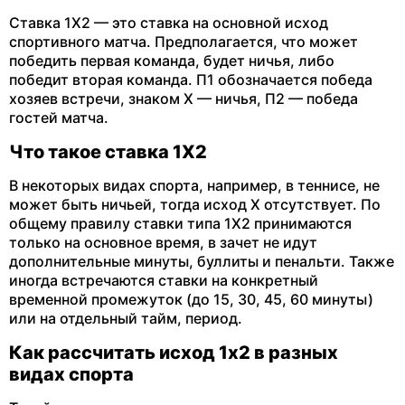
Ставка 1Х2 — это ставка на основной исход
спортивного матча. Предполагается, что может
победить первая команда, будет ничья, либо
победит вторая команда. П1 обозначается победа
хозяев встречи, знаком Х — ничья, П2 — победа
гостей матча.
Что такое ставка 1Х2
В некоторых видах спорта, например, в теннисе, не
может быть ничьей, тогда исход Х отсутствует. По
общему правилу ставки типа 1Х2 принимаются
только на основное время, в зачет не идут
дополнительные минуты, буллиты и пенальти. Также
иногда встречаются ставки на конкретный
временной промежуток (до 15, 30, 45, 60 минуты)
или на отдельный тайм, период.
Как рассчитать исход 1х2 в разных
видах спорта