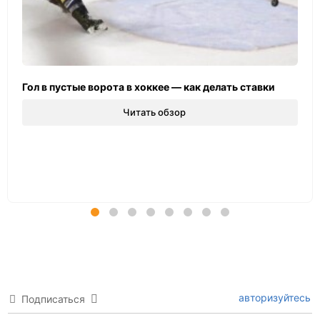
Гол в пустые ворота в хоккее — как делать ставки
Читать обзор
авторизуйтесь
Подписаться