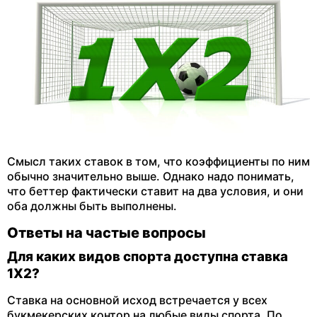
Смысл таких ставок в том, что коэффициенты по ним
обычно значительно выше. Однако надо понимать,
что беттер фактически ставит на два условия, и они
оба должны быть выполнены.
Ответы на частые вопросы
Для каких видов спорта доступна ставка
1Х2?
Ставка на основной исход встречается у всех
букмекерских контор на любые виды спорта. По