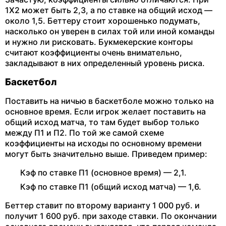
1Х2 может быть 2,3, а по ставке на общий исход —
около 1,5. Беттеру стоит хорошенько подумать,
насколько он уверен в силах той или иной команды
и нужно ли рисковать. Букмекерские конторы
считают коэффициенты очень внимательно,
закладывают в них определенный уровень риска.
Баскетбол
Поставить на ничью в баскетболе можно только на
основное время. Если игрок желает поставить на
общий исход матча, то там будет выбор только
между П1 и П2. По той же самой схеме
коэффициенты на исходы по основному времени
могут быть значительно выше. Приведем пример:
Кэф по ставке П1 (основное время) — 2,1.
Кэф по ставке П1 (общий исход матча) — 1,6.
Беттер ставит по второму варианту 1 000 руб. и
получит 1 600 руб. при заходе ставки. По окончании