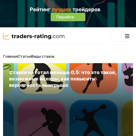
Рейтинг
лучших
трейдеров
Перейти
Главная
Статьи
Виды ставок
Ставки на тотал меньше 0,5: что это такое,
возможные исходы, как повысить
вероятность выигрыша