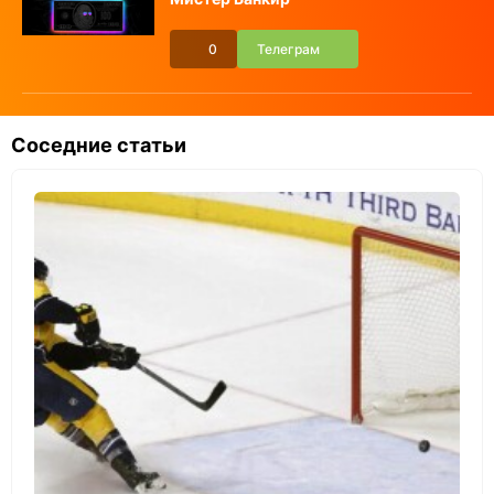
0
Телеграм
Соседние статьи