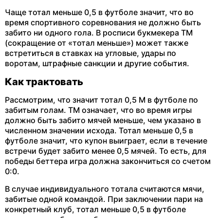
Чаще тотал меньше 0,5 в футболе значит, что во
время спортивного соревнования не должно быть
забито ни одного гола. В росписи букмекера ТМ
(сокращение от «тотал меньше») может также
встретиться в ставках на угловые, удары по
воротам, штрафные санкции и другие события.
Как трактовать
Рассмотрим, что значит тотал 0,5 М в футболе по
забитым голам. ТМ означает, что во время игры
должно быть забито мячей меньше, чем указано в
численном значении исхода. Тотал меньше 0,5 в
футболе значит, что купон выиграет, если в течение
встречи будет забито менее 0,5 мячей. То есть, для
победы беттера игра должна закончиться со счетом
0:0.
В случае индивидуального тотала считаются мячи,
забитые одной командой. При заключении пари на
конкретный клуб, тотал меньше 0,5 в футболе