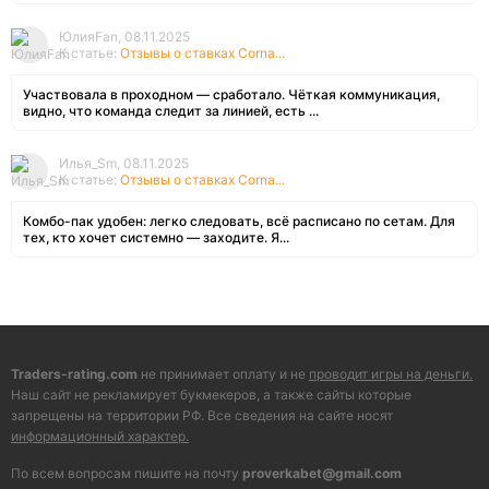
ЮлияFan, 08.11.2025
К статье:
Отзывы о ставках Corna...
Участвовала в проходном — сработало. Чёткая коммуникация,
видно, что команда следит за линией, есть ...
Илья_Sm, 08.11.2025
К статье:
Отзывы о ставках Corna...
Комбо-пак удобен: легко следовать, всё расписано по сетам. Для
тех, кто хочет системно — заходите. Я...
Traders-rating.com
не принимает оплату и не
проводит игры на деньги.
Наш сайт не рекламирует букмекеров, а также сайты которые
запрещены на территории РФ. Все сведения на сайте носят
информационный характер.
По всем вопросам пишите на почту
proverkabet@gmail.com