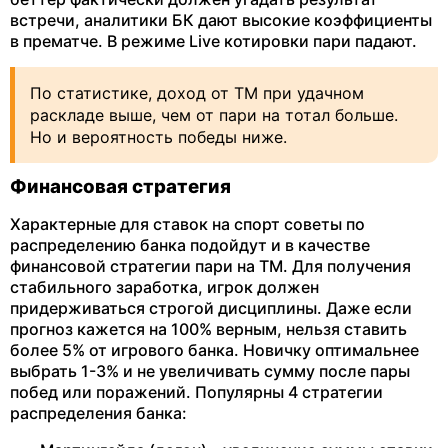
встречи, аналитики БК дают высокие коэффициенты
в прематче. В режиме Live котировки пари падают.
По статистике, доход от ТМ при удачном
раскладе выше, чем от пари на тотал больше.
Но и вероятность победы ниже.
Финансовая стратегия
Характерные для ставок на спорт советы по
распределению банка подойдут и в качестве
финансовой стратегии пари на ТМ. Для получения
стабильного заработка, игрок должен
придерживаться строгой дисциплины. Даже если
прогноз кажется на 100% верным, нельзя ставить
более 5% от игрового банка. Новичку оптимальнее
выбрать 1-3% и не увеличивать сумму после пары
побед или поражений. Популярны 4 стратегии
распределения банка: