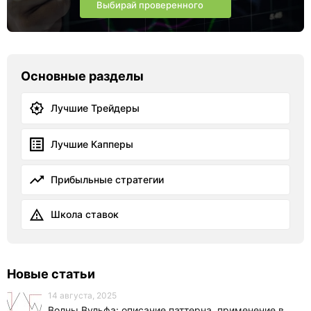
Выбирай проверенного
Основные разделы
Лучшие Трейдеры
Лучшие Капперы
Прибыльные стратегии
Школа ставок
Новые статьи
14 августа, 2025
Волны Вульфа: описание паттерна, применение в