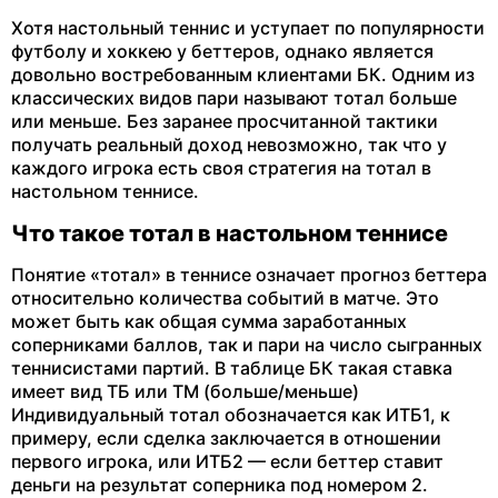
Хотя настольный теннис и уступает по популярности
футболу и хоккею у беттеров, однако является
довольно востребованным клиентами БК. Одним из
классических видов пари называют тотал больше
или меньше. Без заранее просчитанной тактики
получать реальный доход невозможно, так что у
каждого игрока есть своя стратегия на тотал в
настольном теннисе.
Что такое тотал в настольном теннисе
Понятие «тотал» в теннисе означает прогноз беттера
относительно количества событий в матче. Это
может быть как общая сумма заработанных
соперниками баллов, так и пари на число сыгранных
теннисистами партий. В таблице БК такая ставка
имеет вид ТБ или ТМ (больше/меньше)
Индивидуальный тотал обозначается как ИТБ1, к
примеру, если сделка заключается в отношении
первого игрока, или ИТБ2 — если беттер ставит
деньги на результат соперника под номером 2.