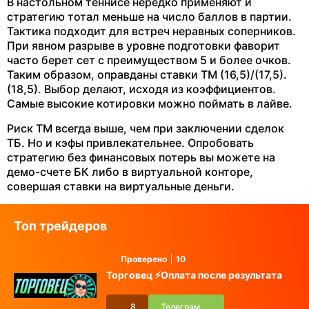
В настольном теннисе нередко применяют и
стратегию тотал меньше на число баллов в партии.
Тактика подходит для встреч неравных соперников.
При явном разрыве в уровне подготовки фаворит
часто берет сет с преимуществом 5 и более очков.
Таким образом, оправданы ставки ТМ (16,5)/(17,5).
(18,5). Выбор делают, исходя из коэффициентов.
Самые высокие котировки можно поймать в лайве.
Риск ТМ всегда выше, чем при заключении сделок
ТБ. Но и кэфы привлекательнее. Опробовать
стратегию без финансовых потерь вы можете на
демо-счете БК либо в виртуальной конторе,
совершая ставки на виртуальные деньги.
Топ трейдеров
Проверено
10
Торговец ⚡️Оплата после результата
8
Телеграм