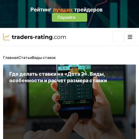
Рейтинг
лучших
трейдеров
Перейти
Главная
Статьи
Виды ставок
Где делать ставки на «Дота 2». Виды,
особенности и расчет размера ставки