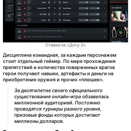
Ставки на «Доту 2»
Дисциплина командная, за каждым персонажем
стоит отдельный геймер. По мере прохождения
препятствий и количества поверженных врагов
герои получают навыки, артефакты и деньги на
приобретение оружия и прочих «плюшек».
За десятилетие своего официального
существования онлайн-игра обзавелась
миллионной аудиторией. Постоянно
проводятся турниры разного уровня,
призовые фонды которых достигают
миллионы долларов.