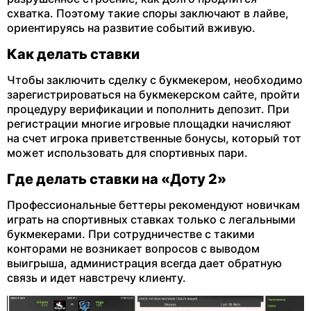
схватка. Поэтому такие споры заключают в лайве,
ориентируясь на развитие событий вживую.
Как делать ставки
Чтобы заключить сделку с букмекером, необходимо
зарегистрироваться на букмекерском сайте, пройти
процедуру верификации и пополнить депозит. При
регистрации многие игровые площадки начисляют
на счет игрока приветственные бонусы, который тот
может использовать для спортивных пари.
Где делать ставки на «Доту 2»
Профессиональные беттеры рекомендуют новичкам
играть на спортивных ставках только с легальными
букмекерами. При сотрудничестве с такими
конторами не возникает вопросов с выводом
выигрыша, администрация всегда дает обратную
связь и идет навстречу клиенту.