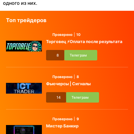
одного из них.
Топ трейдеров
Проверено
10
Торговец ⚡️Оплата после результата
8
Телеграм
Проверено
8
Фьючерсы | Сигналы
14
Телеграм
Проверено
9
Мистер Банкир