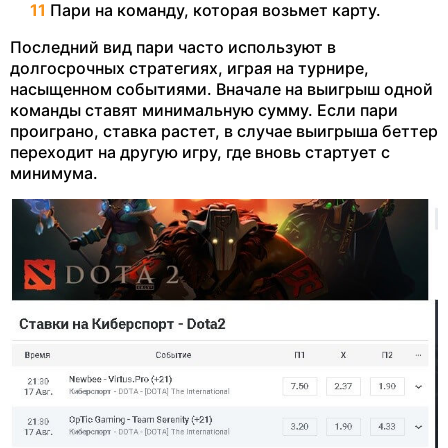
Пари на команду, которая возьмет карту.
Последний вид пари часто используют в
долгосрочных стратегиях, играя на турнире,
насыщенном событиями. Вначале на выигрыш одной
команды ставят минимальную сумму. Если пари
проиграно, ставка растет, в случае выигрыша беттер
переходит на другую игру, где вновь стартует с
минимума.