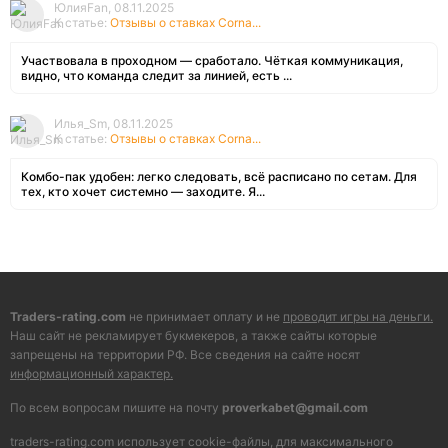
ЮлияFan, 08.11.2025
К статье:
Отзывы о ставках Corna...
Участвовала в проходном — сработало. Чёткая коммуникация,
видно, что команда следит за линией, есть ...
Илья_Sm, 08.11.2025
К статье:
Отзывы о ставках Corna...
Комбо-пак удобен: легко следовать, всё расписано по сетам. Для
тех, кто хочет системно — заходите. Я...
Traders-rating.com
не принимает оплату и не
проводит игры на деньги.
Наш сайт не рекламирует букмекеров, а также сайты которые
запрещены на территории РФ. Все сведения на сайте носят
информационный характер.
По всем вопросам пишите на почту
proverkabet@gmail.com
traders-rating.com использует cookie-файлы, для максимального