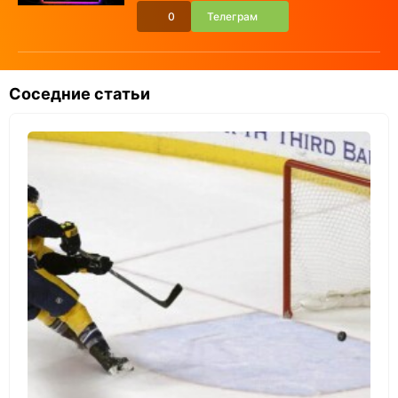
0
Телеграм
Соседние статьи