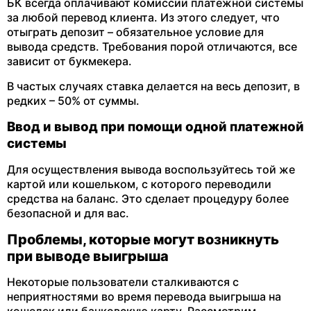
БК всегда оплачивают комиссии платежной системы
за любой перевод клиента. Из этого следует, что
отыграть депозит – обязательное условие для
вывода средств. Требования порой отличаются, все
зависит от букмекера.
В частых случаях ставка делается на весь депозит, в
редких – 50% от суммы.
Ввод и вывод при помощи одной платежной
системы
Для осуществления вывода воспользуйтесь той же
картой или кошельком, с которого переводили
средства на баланс. Это сделает процедуру более
безопасной и для вас.
Проблемы, которые могут возникнуть
при выводе выигрыша
Некоторые пользователи сталкиваются с
неприятностями во время перевода выигрыша на
кошелек или банковскую карту. Рассмотрим