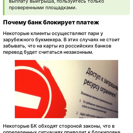
выплату выигрыша, пользуйтесь только
проверенными площадками.
Почему банк блокирует платеж
Некоторые клиенты осуществляют пари у
зарубежного букмекера. В этих случаях не стоит
забывать, что на карты из российских банков
перевод будет считаться незаконным.
Некоторые БК обходят стороной законы, что в
определенных ситуациях приводит к блокировке