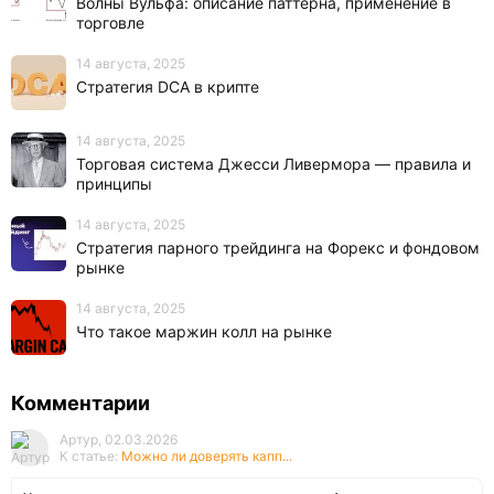
Волны Вульфа: описание паттерна, применение в
торговле
14 августа, 2025
Стратегия DCA в крипте
14 августа, 2025
Торговая система Джесси Ливермора — правила и
принципы
14 августа, 2025
Стратегия парного трейдинга на Форекс и фондовом
рынке
14 августа, 2025
Что такое маржин колл на рынке
Комментарии
Артур, 02.03.2026
К статье:
Можно ли доверять капп...