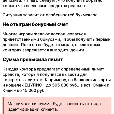
депозита. Из чего следует, что получить обратно
только что внесенные средства реально.
Ситуация зависит от особенностей букмекера.
Не отыгран бонусный счет
Многие игроки желают воспользоваться
приветственными бонусами, чтобы получить первый
депозит. Пока он не будет отыгран, в некоторых
конторах запрещается выводить деньги.
Сумма превысила лимит
Каждая контора предлагает определенный лимит
средств, который получится вывести для
конкретных систем. К примеру, на банковские карты
и кошелек ЕЦУПИС – до 595 000 руб., а вот Юмани и
Киви – до 15 000 руб.
Максимальная сумма будет зависеть от вида
идентификации клиента.