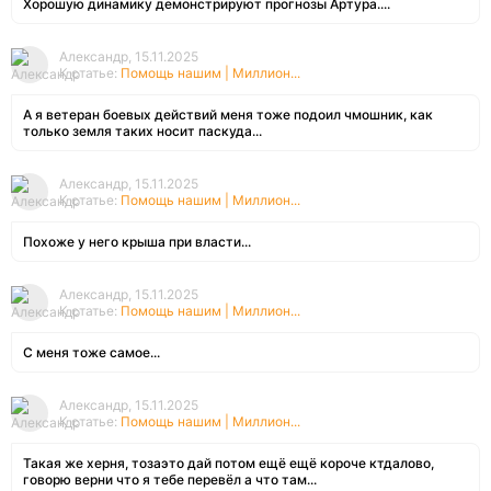
Хорошую динамику демонстрируют прогнозы Артура....
Александр, 15.11.2025
К статье:
Помощь нашим | Миллион...
А я ветеран боевых действий меня тоже подоил чмошник, как
только земля таких носит паскуда...
Александр, 15.11.2025
К статье:
Помощь нашим | Миллион...
Похоже у него крыша при власти...
Александр, 15.11.2025
К статье:
Помощь нашим | Миллион...
С меня тоже самое...
Александр, 15.11.2025
К статье:
Помощь нашим | Миллион...
Такая же херня, тозаэто дай потом ещё ещё короче ктдалово,
говорю верни что я тебе перевёл а что там...