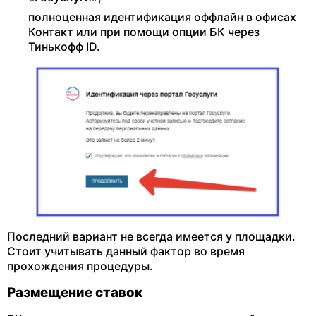
полноценная идентификация оффлайн в офисах
Контакт или при помощи опции БК через
Тинькофф ID.
Последний вариант не всегда имеется у площадки.
Стоит учитывать данный фактор во время
прохождения процедуры.
Размещение ставок