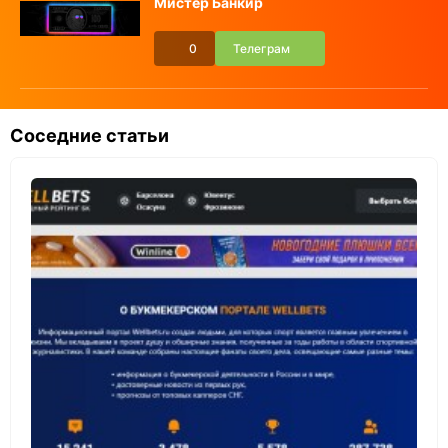
Мистер Банкир
0
Телеграм
Соседние статьи