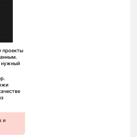
у проекты
ванным.
а нужный
р.
аржи
качестве
ез
в и