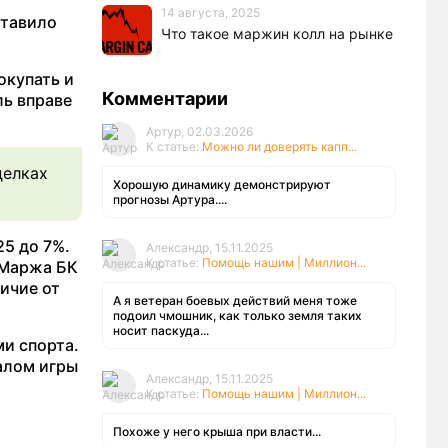
14 августа, 2025
ставило
Что такое маржин колл на рынке
окупать и
Комментарии
ль вправе
Артур, 02.03.2026
К статье:
Можно ли доверять капп...
делках
Хорошую динамику демонстрируют
прогнозы Артура....
25 до 7%.
Александр, 15.11.2025
К статье:
Помощь нашим | Миллион...
 Маржа БК
ичие от
А я ветеран боевых действий меня тоже
подоил чмошник, как только земля таких
носит паскуда...
и спорта.
чалом игры
Александр, 15.11.2025
К статье:
Помощь нашим | Миллион...
Похоже у него крыша при власти...