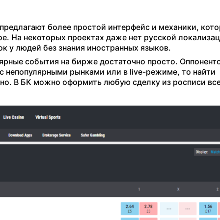
предлагают более простой интерфейс и механики, кот
ое. На некоторых проектах даже нет русской локализац
к у людей без знания иностранных языков.
лярные события на бирже достаточно просто. Оппоненто
с непопулярными рынками или в live-режиме, то найти
но. В БК можно оформить любую сделку из росписи все