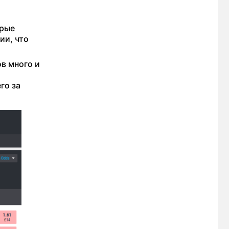
орые
ии, что
в много и
го за