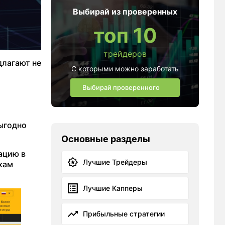
Выбирай из проверенных
топ 10
трейдеров
длагают не
С которыми можно заработать
Выбирай проверенного
выгодно
Основные разделы
ацию в
Лучшие Трейдеры
кам
Лучшие Капперы
Прибыльные стратегии