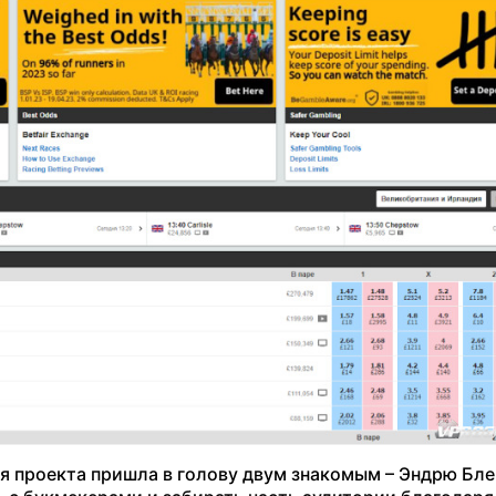
ея проекта пришла в голову двум знакомым – Эндрю Бле