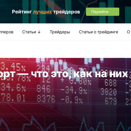
Рейтинг
лучших
трейдеров
Перейти
апперов
Статьи ↓
Трейдеры
Статьи о трейдинге
О
рт — что это, как на них