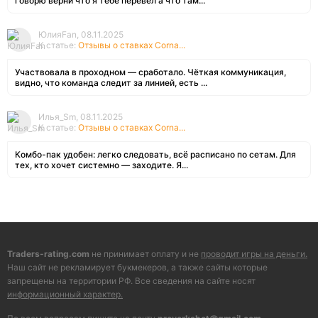
говорю верни что я тебе перевёл а что там...
ЮлияFan, 08.11.2025
К статье:
Отзывы о ставках Corna...
Участвовала в проходном — сработало. Чёткая коммуникация,
видно, что команда следит за линией, есть ...
Илья_Sm, 08.11.2025
К статье:
Отзывы о ставках Corna...
Комбо-пак удобен: легко следовать, всё расписано по сетам. Для
тех, кто хочет системно — заходите. Я...
Traders-rating.com
не принимает оплату и не
проводит игры на деньги.
Наш сайт не рекламирует букмекеров, а также сайты которые
запрещены на территории РФ. Все сведения на сайте носят
информационный характер.