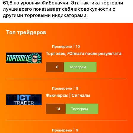
61,8 по уровням Фибоначчи. Эта тактика торговли
лучше всего показывает себя в совокупности с
другими торговыми индикаторами.
Топ трейдеров
Проверено
10
Торговец ⚡️Оплата после результата
8
Телеграм
Проверено
8
Фьючерсы | Сигналы
14
Телеграм
Проверено
9