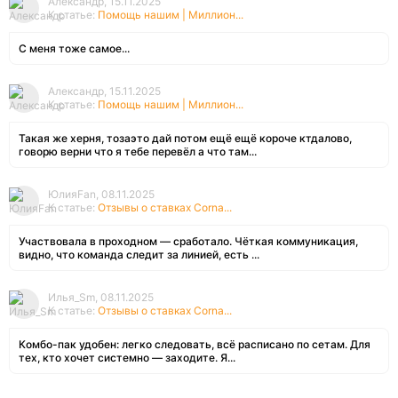
Александр, 15.11.2025
К статье:
Помощь нашим | Миллион...
С меня тоже самое...
Александр, 15.11.2025
К статье:
Помощь нашим | Миллион...
Такая же херня, тозаэто дай потом ещё ещё короче ктдалово,
говорю верни что я тебе перевёл а что там...
ЮлияFan, 08.11.2025
К статье:
Отзывы о ставках Corna...
Участвовала в проходном — сработало. Чёткая коммуникация,
видно, что команда следит за линией, есть ...
Илья_Sm, 08.11.2025
К статье:
Отзывы о ставках Corna...
Комбо-пак удобен: легко следовать, всё расписано по сетам. Для
тех, кто хочет системно — заходите. Я...