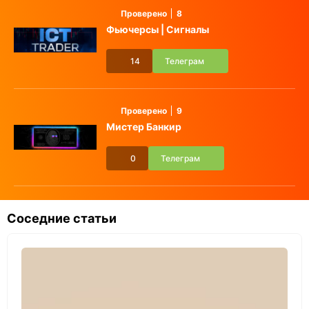
Проверено
8
Фьючерсы | Сигналы
14
Телеграм
Проверено
9
Мистер Банкир
0
Телеграм
Соседние статьи