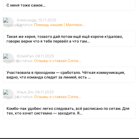
С меня тоже самое...
Александр, 15.11.2025
К статье:
Помощь нашим | Миллион...
Такая же херня, тозаэто дай потом ещё ещё короче ктдалово,
говорю верни что я тебе перевёл а что там...
ЮлияFan, 08.11.2025
К статье:
Отзывы о ставках Corna...
Участвовала в проходном — сработало. Чёткая коммуникация,
видно, что команда следит за линией, есть ...
Илья_Sm, 08.11.2025
К статье:
Отзывы о ставках Corna...
Комбо-пак удобен: легко следовать, всё расписано по сетам. Для
тех, кто хочет системно — заходите. Я...