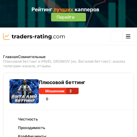
Рейтинг
лучших
капперов
Перейти
Главная
Сомнительные
Плюсовой беттинг и PAVEL GROMOV (ex. Виталий беттинг): анализ
телеграм-канала, отзывы
Плюсовой беттинг
Мошенник
2
0
Честность
Проходимость
Коэффициенты