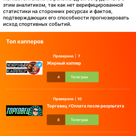
этим аналитиком, так как нет верифицированной
статистики на сторонних ресурсах и фактов,
подтверждающих его способности прогнозировать
исход спортивных событий.
Топ капперов
Проверено
7
Жирный каппер
4
Телеграм
Проверено
10
Торговец ⚡️Оплата после результата
8
Телеграм