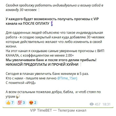
VIP TimeBET — Телеграм канал