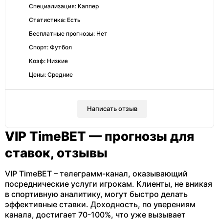
Специализация: Каппер
Статистика: Есть
Бесплатные прогнозы: Нет
Спорт: Футбол
Коэф: Низкие
Цены: Средние
Написать отзыв
VIP TimeBET — прогнозы для
ставок, отзывы
VIP TimeBET – телеграмм-канал, оказывающий
посреднические услуги игрокам. Клиенты, не вникая
в спортивную аналитику, могут быстро делать
эффективные ставки. Доходность, по уверениям
канала, достигает 70-100%, что уже вызывает