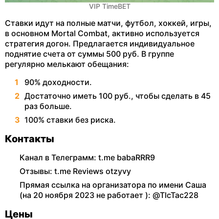
VIP TimeBET
Ставки идут на полные матчи, футбол, хоккей, игры,
в основном Mortal Combat, активно используется
стратегия догон. Предлагается индивидуальное
поднятие счета от суммы 500 руб. В группе
регулярно мелькают обещания:
90% доходности.
Достаточно иметь 100 руб., чтобы сделать в 45
раз больше.
100% ставки без риска.
Контакты
Канал в Телеграмм: t.me babaRRR9
Отзывы: t.me Reviews otzyvy
Прямая ссылка на организатора по имени Саша
(на 20 ноября 2023 не работает ): @TlcTac228
Цены