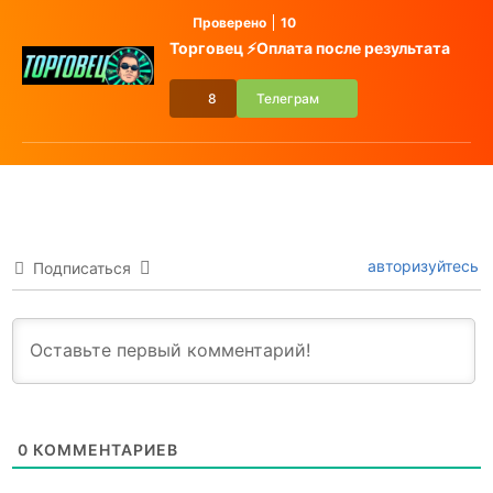
Проверено
10
Торговец ⚡️Оплата после результата
8
Телеграм
авторизуйтесь
Подписаться
0
КОММЕНТАРИЕВ