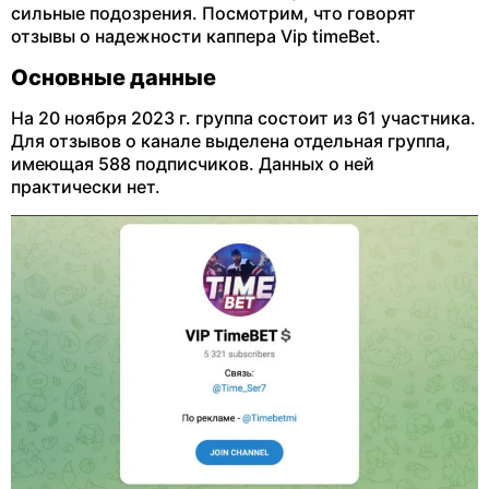
сильные подозрения. Посмотрим, что говорят
отзывы о надежности каппера Vip timeBet.
Основные данные
На 20 ноября 2023 г. группа состоит из 61 участника.
Для отзывов о канале выделена отдельная группа,
имеющая 588 подписчиков. Данных о ней
практически нет.