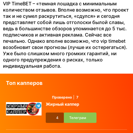
VIP TimeBET – «темная лошадка с минимальным
количеством отзывов. Вполне возможно, что проект
так и не сумел раскрутиться, «сдулся» и сегодня
представляет собой лишь отголоски былой славы,
ведь в большинстве обзоров упоминается до 5 тыс.
подписчиков и активная реклама. Сейчас все
печально. Однако вполне возможно, что vip timebet
возобновит свои прогнозы (лучше их остерегаться).
Уже было слишком много громких гарантий, ни
одного предупреждения о рисках, только
индивидуальная работа.
Топ капперов
Проверено
7
Жирный каппер
4
Телеграм