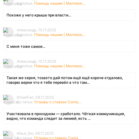
К статье:
Помощь нашим | Миллион...
Похоже у него крыша при власти...
Александр, 15.11.2025
К статье:
Помощь нашим | Миллион...
С меня тоже самое...
Александр, 15.11.2025
К статье:
Помощь нашим | Миллион...
Такая же херня, тозаэто дай потом ещё ещё короче ктдалово,
говорю верни что я тебе перевёл а что там...
ЮлияFan, 08.11.2025
К статье:
Отзывы о ставках Corna...
Участвовала в проходном — сработало. Чёткая коммуникация,
видно, что команда следит за линией, есть ...
Илья_Sm, 08.11.2025
К статье:
Отзывы о ставках Corna...