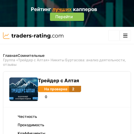
Рейтинг
лучших
капперов
Перейти
Главная
Сомнительные
Группа «Трейдер с Алтая» Никиты Буртасова: анализ деятельности,
отзывы
Трейдер с Алтая
На проверке
2
0
Честность
Проходимость
Коэффициенты