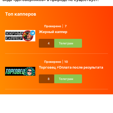
Топ капперов
Проверено
7
Жирный каппер
4
Телеграм
Проверено
10
Торговец ⚡️Оплата после результата
8
Телеграм