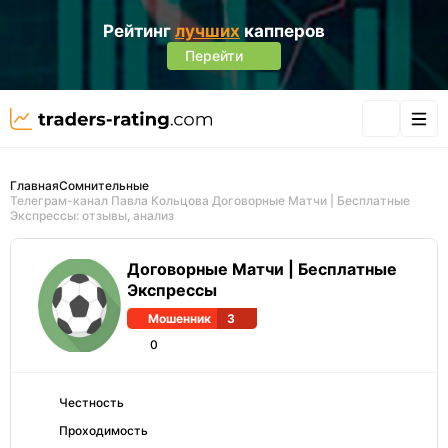
Рейтинг
лучших
капперов
Перейти
Главная
Сомнительные
Телеграм-канал Павла Кольцова Договорные Матчи | Бесплатные
Экспрессы: отзывы, анализ
Договорные Матчи | Бесплатные
Экспрессы
Мошенник
3
0
Честность
Проходимость