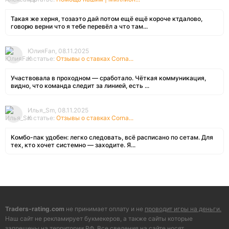
Такая же херня, тозаэто дай потом ещё ещё короче ктдалово,
говорю верни что я тебе перевёл а что там...
ЮлияFan, 08.11.2025
К статье:
Отзывы о ставках Corna...
Участвовала в проходном — сработало. Чёткая коммуникация,
видно, что команда следит за линией, есть ...
Илья_Sm, 08.11.2025
К статье:
Отзывы о ставках Corna...
Комбо-пак удобен: легко следовать, всё расписано по сетам. Для
тех, кто хочет системно — заходите. Я...
Traders-rating.com
не принимает оплату и не
проводит игры на деньги.
Наш сайт не рекламирует букмекеров, а также сайты которые
запрещены на территории РФ. Все сведения на сайте носят