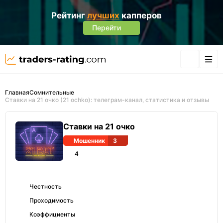
Рейтинг
лучших
капперов
Перейти
Главная
Сомнительные
Ставки на 21 очко (21 ochko): телеграм-канал, статистика и отзывы
Ставки на 21 очко
Мошенник
3
4
Честность
Проходимость
Коэффициенты