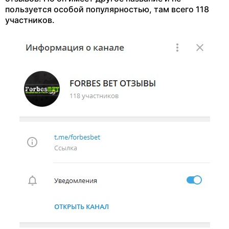
пользуется особой популярностью, там всего 118
участников.