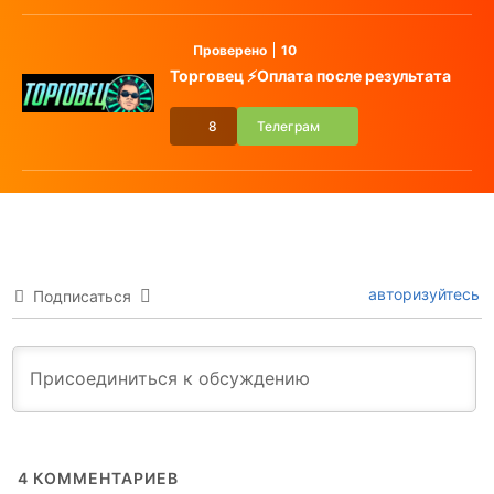
Проверено
10
Торговец ⚡️Оплата после результата
8
Телеграм
авторизуйтесь
Подписаться
4
КОММЕНТАРИЕВ