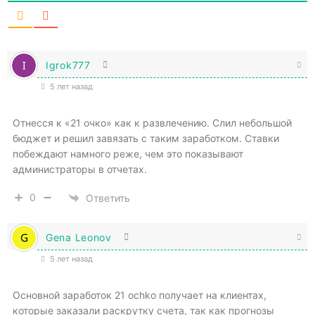
Igrok777
5 лет назад
Отнесся к «21 очко» как к развлечению. Слил небольшой
бюджет и решил завязать с таким заработком. Ставки
побеждают намного реже, чем это показывают
администраторы в отчетах.
0
Ответить
Gena Leonov
5 лет назад
Основной заработок 21 ochko получает на клиентах,
которые заказали раскрутку счета, так как прогнозы