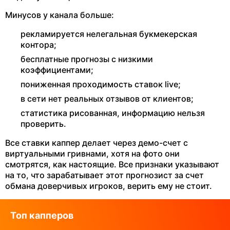
Минусов у канала больше:
рекламируется нелегальная букмекерская
контора;
бесплатные прогнозы с низкими
коэффициентами;
пониженная проходимость ставок live;
в сети нет реальных отзывов от клиентов;
статистика рисованная, информацию нельзя
проверить.
Все ставки каппер делает через демо-счет с
виртуальными гривнами, хотя на фото они
смотрятся, как настоящие. Все признаки указывают
на то, что зарабатывает этот прогнозист за счет
обмана доверчивых игроков, верить ему не стоит.
Топ капперов