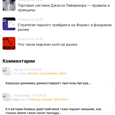
Торговая система Джесси Ливермора — правила и
принципы
14 августа, 2025
Стратегия парного трейдинга на Форекс и фондовом
рынке
14 августа, 2025
Что такое маржин колл на рынке
Комментарии
Артур, 02.03.2026
К статье:
Можно ли доверять капп...
Хорошую динамику демонстрируют прогнозы Артура....
Александр, 15.11.2025
К статье:
Помощь нашим | Миллион...
А я ветеран боевых действий меня тоже подоил чмошник, как
только земля таких носит паскуда...