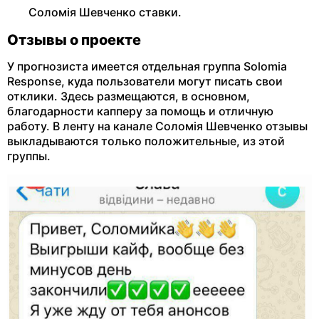
Соломія Шевченко ставки.
Отзывы о проекте
У прогнозиста имеется отдельная группа Solomia
Response, куда пользователи могут писать свои
отклики. Здесь размещаются, в основном,
благодарности капперу за помощь и отличную
работу. В ленту на канале Соломія Шевченко отзывы
выкладываются только положительные, из этой
группы.