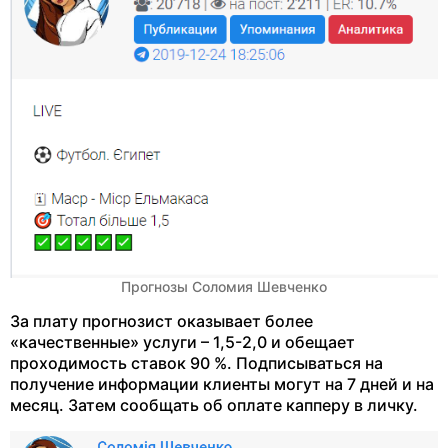
Прогнозы Соломия Шевченко
За плату прогнозист оказывает более
«качественные» услуги – 1,5-2,0 и обещает
проходимость ставок 90 %. Подписываться на
получение информации клиенты могут на 7 дней и на
месяц. Затем сообщать об оплате капперу в личку.