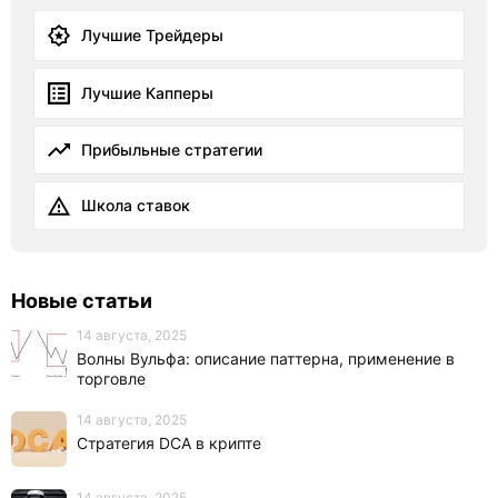
Лучшие Трейдеры
Лучшие Капперы
Прибыльные стратегии
Школа ставок
Новые статьи
14 августа, 2025
Волны Вульфа: описание паттерна, применение в
торговле
14 августа, 2025
Стратегия DCA в крипте
14 августа, 2025