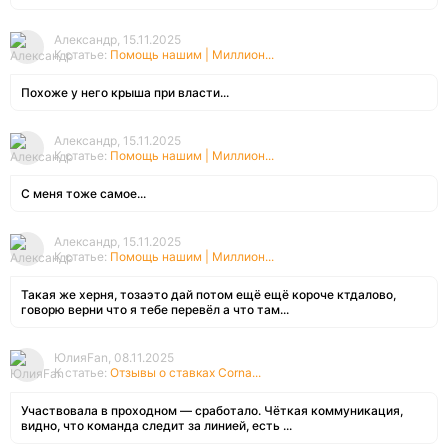
Александр, 15.11.2025
К статье:
Помощь нашим | Миллион...
Похоже у него крыша при власти...
Александр, 15.11.2025
К статье:
Помощь нашим | Миллион...
С меня тоже самое...
Александр, 15.11.2025
К статье:
Помощь нашим | Миллион...
Такая же херня, тозаэто дай потом ещё ещё короче ктдалово,
говорю верни что я тебе перевёл а что там...
ЮлияFan, 08.11.2025
К статье:
Отзывы о ставках Corna...
Участвовала в проходном — сработало. Чёткая коммуникация,
видно, что команда следит за линией, есть ...