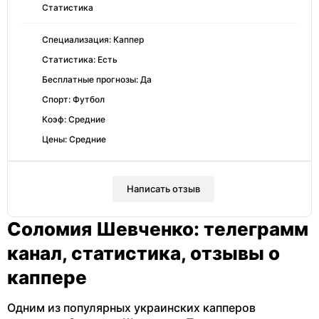
Статистика
Специализация: Каппер
Статистика: Есть
Бесплатные прогнозы: Да
Спорт: Футбол
Коэф: Средние
Цены: Средние
Написать отзыв
Соломия Шевченко: телеграмм
канал, статистика, отзывы о
каппере
Одним из популярных украинских капперов