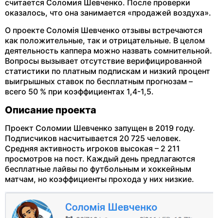
считается Соломия Шевченко. После проверки
оказалось, что она занимается «продажей воздуха».
О проекте Соломія Шевченко отзывы встречаются
как положительные, так и отрицательные. В целом
деятельность каппера можно назвать сомнительной.
Вопросы вызывает отсутствие верифицированной
статистики по платным подпискам и низкий процент
выигрышных ставок по бесплатным прогнозам –
всего 50 % при коэффициентах 1,4-1,5.
Описание проекта
Проект Соломии Шевченко запущен в 2019 году.
Подписчиков насчитывается 20 725 человек.
Средняя активность игроков высокая – 2 211
просмотров на пост. Каждый день предлагаются
бесплатные лайвы по футбольным и хоккейным
матчам, но коэффициенты прохода у них низкие.