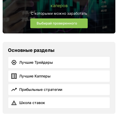
каперов
С которыми можно заработать
Выбирай проверенного
Основные разделы
Лучшие Трейдеры
Лучшие Капперы
Прибыльные стратегии
Школа ставок