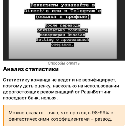
Способы оплаты
Анализ статистики
Статистику команда не ведет и не верифицирует,
поэтому дать оценку, насколько на использовании
дорогостоящих рекомендаций от РашнБэттинг
проседает банк, нельзя.
Можно сказать точно, что проход в 98-99% с
фантастическими коэффициентами – развод.