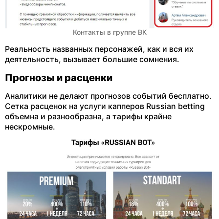
Контакты в группе ВК
Реальность названных персонажей, как и вся их
деятельность, вызывает большие сомнения.
Прогнозы и расценки
Аналитики не делают прогнозов событий бесплатно.
Сетка расценок на услуги капперов Russian betting
объемна и разнообразна, а тарифы крайне
нескромные.