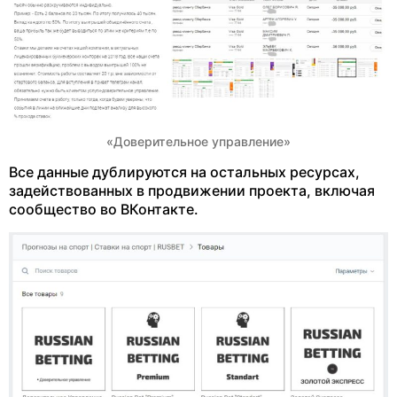
«Доверительное управление»
Все данные дублируются на остальных ресурсах,
задействованных в продвижении проекта, включая
сообщество во ВКонтакте.