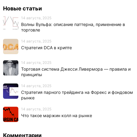
Новые статьи
14 августа, 2025
Волны Вульфа: описание паттерна, применение в
торговле
14 августа, 2025
Стратегия DCA в крипте
14 августа, 2025
Торговая система Джесси Ливермора — правила и
принципы
14 августа, 2025
Стратегия парного трейдинга на Форекс и фондовом
рынке
14 августа, 2025
Что такое маржин колл на рынке
Комментарии