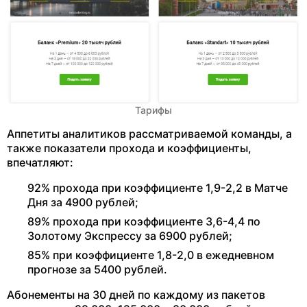
Тарифы
Аппетиты аналитиков рассматриваемой команды, а
также показатели прохода и коэффициенты,
впечатляют:
92% прохода при коэффициенте 1,9-2,2 в Матче
Дня за 4900 рублей;
89% прохода при коэффициенте 3,6-4,4 по
Золотому Экспрессу за 6900 рублей;
85% при коэффициенте 1,8-2,0 в ежедневном
прогнозе за 5400 рублей.
Абонементы на 30 дней по каждому из пакетов