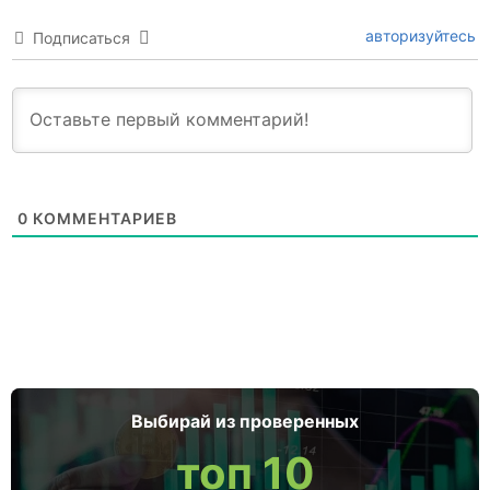
авторизуйтесь
Подписаться
0
КОММЕНТАРИЕВ
Выбирай из проверенных
топ 10