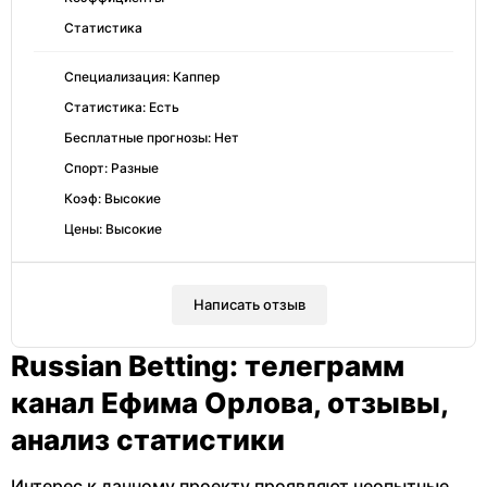
Статистика
Специализация: Каппер
Статистика: Есть
Бесплатные прогнозы: Нет
Спорт: Разные
Коэф: Высокие
Цены: Высокие
Написать отзыв
Russian Betting: телеграмм
канал Ефима Орлова, отзывы,
анализ статистики
Интерес к данному проекту проявляют неопытные