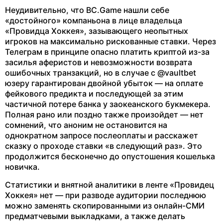
Неудивительно, что BC.Game нашли себе
«достойного» компаньона в лице владельца
«Провидца Хоккея», зазывающего неопытных
игроков на максимально рискованные ставки. Через
Телеграм в принципе опасно платить криптой из-за
засилья аферистов и невозможности возврата
ошибочных транзакций, но в случае с @vaultbet
юзеру гарантирован двойной убыток — на оплате
фейкового предикта и последующей за этим
частичной потере банка у заокеанского букмекера.
Полная рано или поздно также произойдет — нет
сомнений, что аноним не остановится на
однократном запросе послеоплаты и расскажет
сказку о проходе ставки «в следующий раз». Это
продолжится бесконечно до опустошения кошелька
новичка.
Статистики и внятной аналитики в ленте «Провидец
Хоккея» нет — при разводе аудитории последнюю
можно заменять скопированными из онлайн-СМИ
предматчевыми выкладками, а также делать