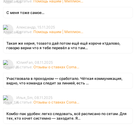
К статье:
Помощь нашим | Миллион...
С меня тоже самое...
Александр, 15.11.2025
К статье:
Помощь нашим | Миллион...
Такая же херня, тозаэто дай потом ещё ещё короче ктдалово,
говорю верни что я тебе перевёл а что там...
ЮлияFan, 08.11.2025
К статье:
Отзывы о ставках Corna...
Участвовала в проходном — сработало. Чёткая коммуникация,
видно, что команда следит за линией, есть ...
Илья_Sm, 08.11.2025
К статье:
Отзывы о ставках Corna...
Комбо-пак удобен: легко следовать, всё расписано по сетам. Для
тех, кто хочет системно — заходите. Я...