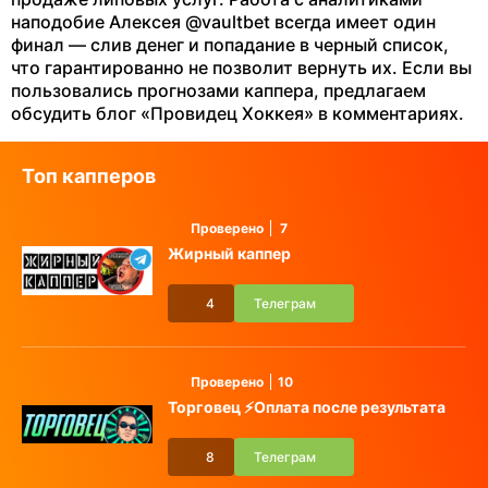
наподобие Алексея @vaultbet всегда имеет один
финал — слив денег и попадание в черный список,
что гарантированно не позволит вернуть их. Если вы
пользовались прогнозами каппера, предлагаем
обсудить блог «Провидец Хоккея» в комментариях.
Топ капперов
Проверено
7
Жирный каппер
4
Телеграм
Проверено
10
Торговец ⚡️Оплата после результата
8
Телеграм