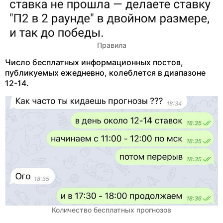
Правила
Число бесплатных информационных постов,
публикуемых ежедневно, колеблется в диапазоне
12-14.
Количество бесплатных прогнозов