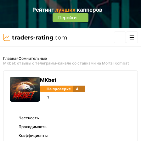
Рейтинг
лучших
капперов
Перейти
Главная
Сомнительные
MKbet: отзывы о телеграмм-канале со ставками на Mortal Kombat
MKbet
На проверке
4
1
Честность
Проходимость
Коэффициенты