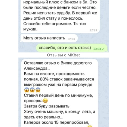
Отзывы о MKbet