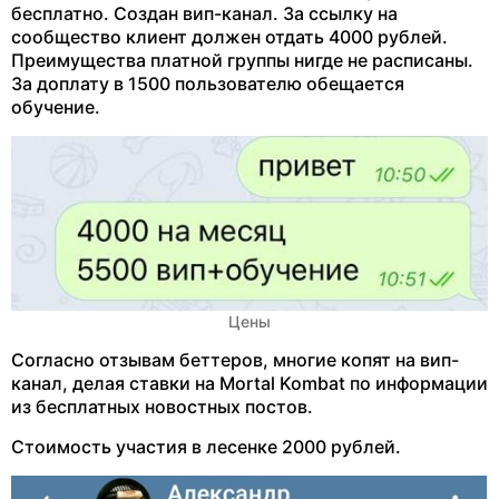
бесплатно. Создан вип-канал. За ссылку на
сообщество клиент должен отдать 4000 рублей.
Преимущества платной группы нигде не расписаны.
За доплату в 1500 пользователю обещается
обучение.
Цены
Согласно отзывам беттеров, многие копят на вип-
канал, делая ставки на Mortal Kombat по информации
из бесплатных новостных постов.
Стоимость участия в лесенке 2000 рублей.