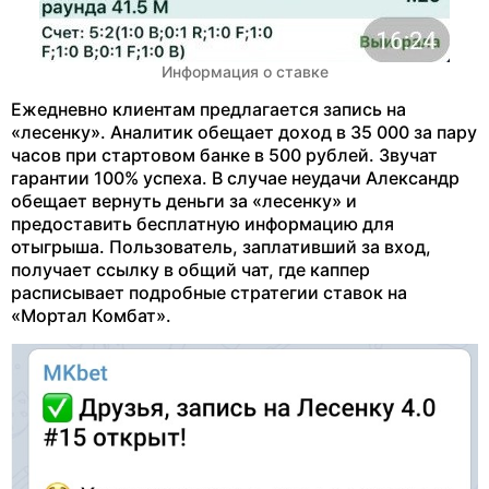
Информация о ставке
Ежедневно клиентам предлагается запись на
«лесенку». Аналитик обещает доход в 35 000 за пару
часов при стартовом банке в 500 рублей. Звучат
гарантии 100% успеха. В случае неудачи Александр
обещает вернуть деньги за «лесенку» и
предоставить бесплатную информацию для
отыгрыша. Пользователь, заплативший за вход,
получает ссылку в общий чат, где каппер
расписывает подробные стратегии ставок на
«Мортал Комбат».