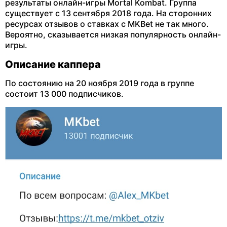
результаты онлайн-игры Mortal Kombat. Группа
существует с 13 сентября 2018 года. На сторонних
ресурсах отзывов о ставках с MKBet не так много.
Вероятно, сказывается низкая популярность онлайн-
игры.
Описание каппера
По состоянию на 20 ноября 2019 года в группе
состоит 13 000 подписчиков.