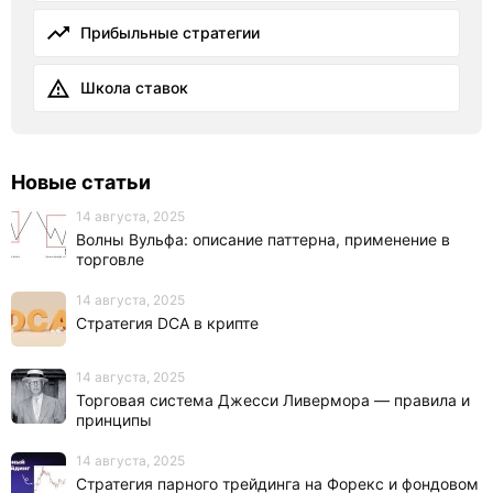
Прибыльные стратегии
Школа ставок
Новые статьи
14 августа, 2025
Волны Вульфа: описание паттерна, применение в
торговле
14 августа, 2025
Стратегия DCA в крипте
14 августа, 2025
Торговая система Джесси Ливермора — правила и
принципы
14 августа, 2025
Стратегия парного трейдинга на Форекс и фондовом