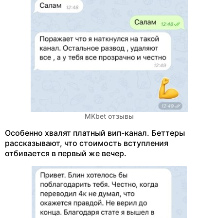
MKbet отзывы
Особенно хвалят платный вип-канал. Беттеры
рассказывают, что стоимость вступления
отбивается в первый же вечер.