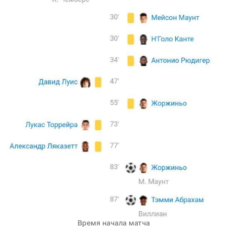
Время начала матча