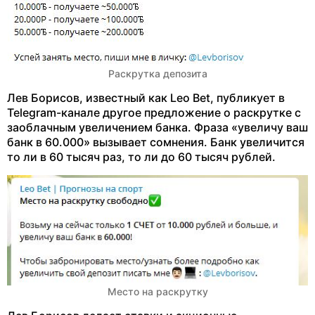
Раскрутка депозита
Лев Борисов, известный как Leo Bet, публикует в
Telegram-канале другое предложение о раскрутке с
заоблачным увеличением банка. Фраза «увеличу ваш
банк в 60.000» вызывает сомнения. Банк увеличится
то ли в 60 тысяч раз, то ли до 60 тысяч рублей.
Место на раскрутку