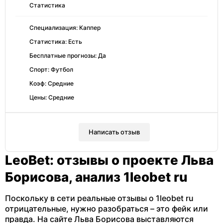
Статистика
Специализация: Каппер
Статистика: Есть
Бесплатные прогнозы: Да
Спорт: Футбол
Коэф: Средние
Цены: Средние
Написать отзыв
LeoBet: отзывы о проекте Льва
Борисова, анализ 1leobet ru
Поскольку в сети реальные отзывы о 1leobet ru
отрицательные, нужно разобраться – это фейк или
правда. На сайте Льва Борисова выставляются