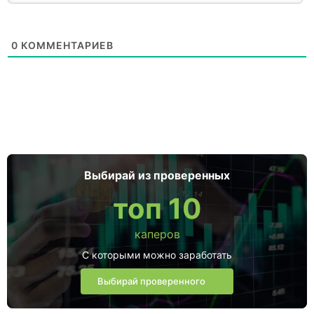
0
КОММЕНТАРИЕВ
Выбирай из проверенных
топ 10
каперов
С которыми можно заработать
Выбирай проверенного