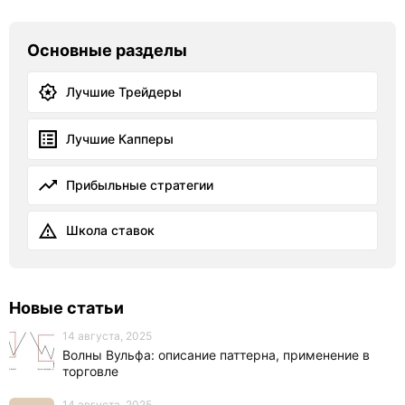
Основные разделы
Лучшие Трейдеры
Лучшие Капперы
Прибыльные стратегии
Школа ставок
Новые статьи
14 августа, 2025
Волны Вульфа: описание паттерна, применение в
торговле
14 августа, 2025