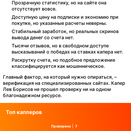
Прозрачную статистику, но на сайте она
отсутствует вовсе.
Доступную цену на подписки и экономию при
покупке, но указанные расчеты неверны.
Стабильный заработок, но реальных скринов
вывода денег со счета нет.
Тысячи отзывов, но в свободном доступе
высказываний о победах на ставках капера нет.
Раскрутку счета, но подобное предложение
классифицируется как мошенническое.
Главный фактор, на который нужно опираться, –
верификация на специализированных сайтах. Капер
Лев Борисов не прошел проверку ни на одном
благонадежном ресурсе.
Топ капперов
Проверено
7