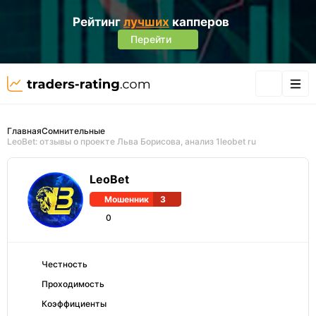
Рейтинг
лучших
капперов
Перейти
Главная
Сомнительные
LeoBet: отзывы о проекте Льва Борисова, анализ 1leobet ru
LeoBet
Мошенник
3
0
Честность
Проходимость
Коэффициенты