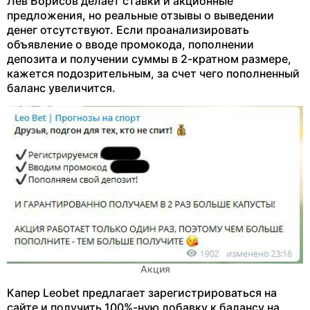
Лев Борисов делает ставки и акционные
предложения, но реальные отзывы о выведении
денег отсутствуют. Если проанализировать
объявление о вводе промокода, пополнении
депозита и получении суммы в 2-кратном размере,
кажется подозрительным, за счет чего пополненный
баланс увеличится.
Акция
Капер Leobet предлагает зарегистрироваться на
сайте и получить 100%-ную добавку к балансу на