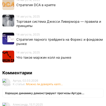
Стратегия DCA в крипте
14 августа, 2025
Торговая система Джесси Ливермора — правила и
принципы
14 августа, 2025
Стратегия парного трейдинга на Форекс и фондовом
рынке
14 августа, 2025
Что такое маржин колл на рынке
Комментарии
Артур, 02.03.2026
К статье:
Можно ли доверять капп...
Хорошую динамику демонстрируют прогнозы Артура....
Александр, 15.11.2025