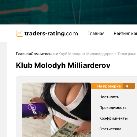
Главная
Рейтинг к
Главная
Сомнительные
Клуб Молодых Миллиардеров в Телеграм:
Klub Molodyh Milliarderov
На проверке
4
Честность
Проходимость
Коэффициенты
Статистика