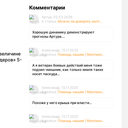
Комментарии
Артур, 02.03.2026
К статье:
Можно ли доверять капп...
Хорошую динамику демонстрируют
прогнозы Артура....
Александр, 15.11.2025
 величине
К статье:
Помощь нашим | Миллион...
деров» 5-
А я ветеран боевых действий меня тоже
подоил чмошник, как только земля таких
носит паскуда...
Александр, 15.11.2025
К статье:
Помощь нашим | Миллион...
Похоже у него крыша при власти...
Александр, 15.11.2025
К статье:
Помощь нашим | Миллион...