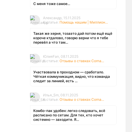
С меня тоже самое...
Александр, 15.11.2025
К статье:
Помощь нашим | Миллион...
Такая же херня, тозаэто дай потом ещё ещё
короче ктдалово, говорю верни что я тебе
перевёл а что там...
ЮлияFan, 08.11.2025
К статье:
Отзывы о ставках Corna...
Участвовала в проходном — сработало.
Чёткая коммуникация, видно, что команда
следит за линией, есть ...
Илья_Sm, 08.11.2025
К статье:
Отзывы о ставках Corna...
Комбо-пак удобен: легко следовать, всё
расписано по сетам. Для тех, кто хочет
системно — заходите. Я...