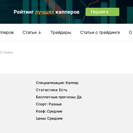
Рейтинг
лучших
капперов
Перейти
апперов
Статьи ↓
Трейдеры
Статьи о трейдинге
О
 отзывы
Специализация: Каппер
Статистика: Есть
Бесплатные прогнозы: Да
Спорт: Разные
Коэф: Средние
Цены: Средние