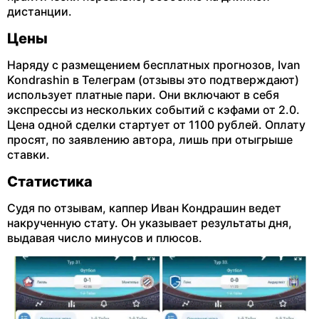
дистанции.
Цены
Наряду с размещением бесплатных прогнозов, Ivan
Kondrashin в Телеграм (отзывы это подтверждают)
использует платные пари. Они включают в себя
экспрессы из нескольких событий с кэфами от 2.0.
Цена одной сделки стартует от 1100 рублей. Оплату
просят, по заявлению автора, лишь при отыгрыше
ставки.
Статистика
Судя по отзывам, каппер Иван Кондрашин ведет
накрученную стату. Он указывает результаты дня,
выдавая число минусов и плюсов.