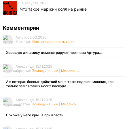
14 августа, 2025
Что такое маржин колл на рынке
Комментарии
Артур, 02.03.2026
К статье:
Можно ли доверять капп...
Хорошую динамику демонстрируют прогнозы Артура....
Александр, 15.11.2025
К статье:
Помощь нашим | Миллион...
А я ветеран боевых действий меня тоже подоил чмошник, как
только земля таких носит паскуда...
Александр, 15.11.2025
К статье:
Помощь нашим | Миллион...
Похоже у него крыша при власти...
Александр, 15.11.2025