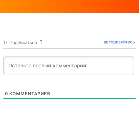
авторизуйтесь
Подписаться
0
КОММЕНТАРИЕВ