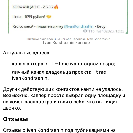
Ivan Kondrashin каппер
Актуальные адреса:
канал автора в ТГ – t me ivanprognozinaspo;
личный канал владельца проекта – t me
IvanKondrashin.
Других действующих контактов найти не удалось.
Возможно, каппер просто выбрал одну площадку и
не хочет распространяться о себе, что выглядит
двояко.
Отзывы
Отзывы о Ivan Kondrashin под публикациями на