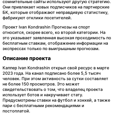
сомнительные сайты используют другую стратегию.
Они привлекает новых подписчиков на партнерские
БК, которые отображают неправдивую статистику,
фабрикуют отклики посетителей.
Проект Ivan Kondrashin Прогнозы на спорт
относится, скорее всего, ко второй категории. На
это указывает заявленная высокая проходимость по
бесплатным ставкам, отображение информации на
экспрессах только по выигрышным прогнозам.
Описание проекта
Каппер Ivan Kondrashin открыл свой ресурс в марте
2023 года. На канал подписано более 5,5 тысяч
человек. При этом активность за сутки составляет
не более 150 просмотров. Это может
свидетельствовать о том, что владелец проекта
использует ботов и накручивает стату.
Предусмотрены ставки на футбол и хоккей, а также
пари с бесплатными рекомендациями и
постоплатой.