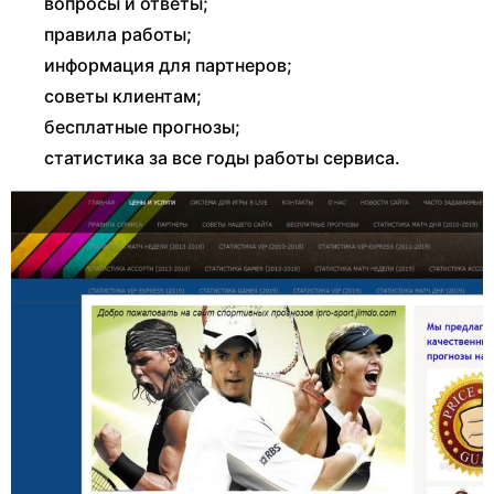
вопросы и ответы;
правила работы;
информация для партнеров;
советы клиентам;
бесплатные прогнозы;
статистика за все годы работы сервиса.