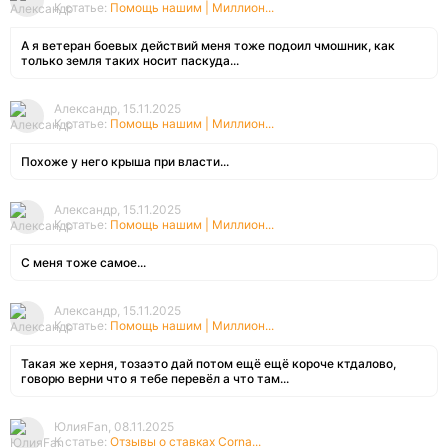
К статье:
Помощь нашим | Миллион...
А я ветеран боевых действий меня тоже подоил чмошник, как
только земля таких носит паскуда...
Александр, 15.11.2025
К статье:
Помощь нашим | Миллион...
Похоже у него крыша при власти...
Александр, 15.11.2025
К статье:
Помощь нашим | Миллион...
С меня тоже самое...
Александр, 15.11.2025
К статье:
Помощь нашим | Миллион...
Такая же херня, тозаэто дай потом ещё ещё короче ктдалово,
говорю верни что я тебе перевёл а что там...
ЮлияFan, 08.11.2025
К статье:
Отзывы о ставках Corna...