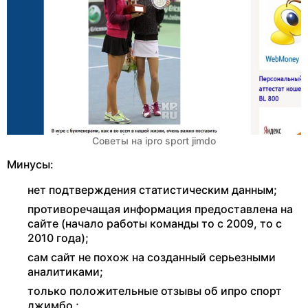
Советы на ipro sport jimdo
Минусы:
нет подтверждения статистическим данным;
противоречащая информация предоставлена на
сайте (начало работы команды то с 2009, то с
2010 года);
сам сайт не похож на созданный серьезными
аналитиками;
только положительные отзывы об ипро спорт
джимбо ;