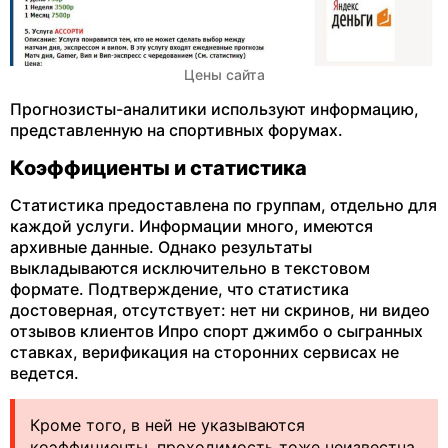
Цены сайта
Прогнозисты-аналитики используют информацию,
представленную на спортивных форумах.
Коэффициенты и статистика
Статистика предоставлена по группам, отдельно для
каждой услуги. Информации много, имеются
архивные данные. Однако результаты
выкладываются исключительно в текстовом
формате. Подтверждение, что статистика
достоверная, отсутствует: нет ни скринов, ни видео
отзывов клиентов Ипро спорт джимбо о сыгранных
ставках, верификация на сторонних сервисах не
ведется.
Кроме того, в ней не указываются
коэффициенты, проходимость тоже неизвестна.