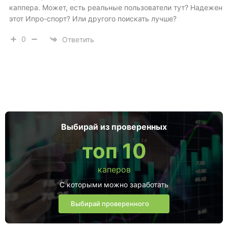
каппера. Может, есть реальные пользователи тут? Надежен
этот Ипро-спорт? Или другого поискать лучше?
0
Ответить
Выбирай из проверенных
топ 10
каперов
С которыми можно заработать
Выбирай проверенного