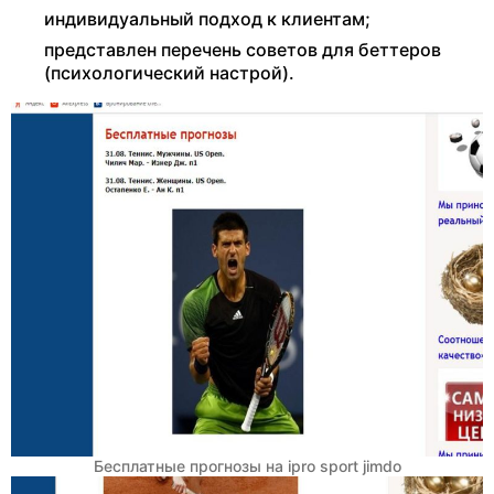
индивидуальный подход к клиентам;
представлен перечень советов для беттеров
(психологический настрой).
Бесплатные прогнозы на ipro sport jimdo