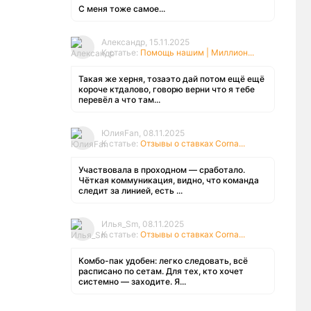
С меня тоже самое...
Александр, 15.11.2025
К статье:
Помощь нашим | Миллион...
Такая же херня, тозаэто дай потом ещё ещё
короче ктдалово, говорю верни что я тебе
перевёл а что там...
ЮлияFan, 08.11.2025
К статье:
Отзывы о ставках Corna...
Участвовала в проходном — сработало.
Чёткая коммуникация, видно, что команда
следит за линией, есть ...
Илья_Sm, 08.11.2025
К статье:
Отзывы о ставках Corna...
Комбо-пак удобен: легко следовать, всё
расписано по сетам. Для тех, кто хочет
системно — заходите. Я...