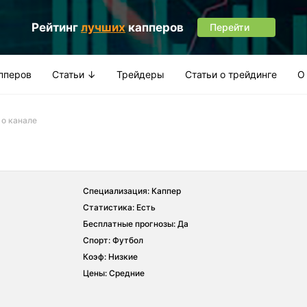
Рейтинг
лучших
капперов
Перейти
апперов
Статьи ↓
Трейдеры
Статьи о трейдинге
О
 о канале
Специализация: Каппер
Статистика: Есть
Бесплатные прогнозы: Да
Спорт: Футбол
Коэф: Низкие
Цены: Средние