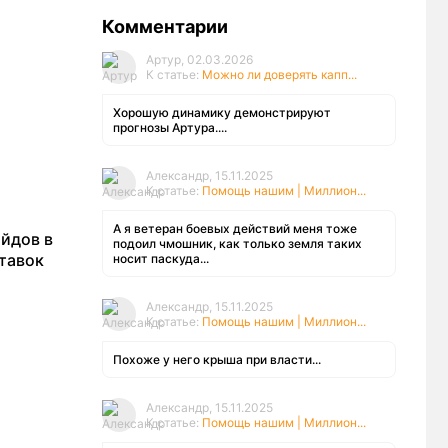
Комментарии
Артур, 02.03.2026
К статье:
Можно ли доверять капп...
Хорошую динамику демонстрируют
прогнозы Артура....
Александр, 15.11.2025
К статье:
Помощь нашим | Миллион...
А я ветеран боевых действий меня тоже
айдов в
подоил чмошник, как только земля таких
ставок
носит паскуда...
Александр, 15.11.2025
К статье:
Помощь нашим | Миллион...
Похоже у него крыша при власти...
Александр, 15.11.2025
К статье:
Помощь нашим | Миллион...