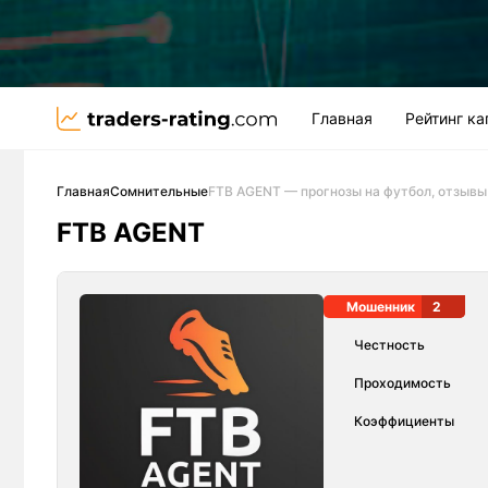
Главная
Рейтинг к
Главная
Сомнительные
FTB AGENT — прогнозы на футбол, отзывы
FTB AGENT
Мошенник
2
Честность
Проходимость
Коэффициенты