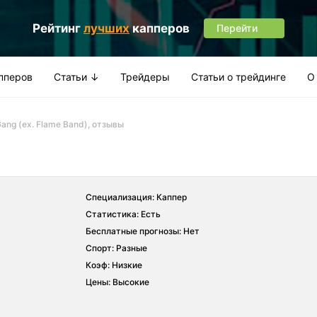
Рейтинг
лучших
капперов
Перейти
апперов
Статьи ↓
Трейдеры
Статьи о трейдинге
О
ang (ex. Flame Band), отзывы
Специализация: Каппер
Статистика: Есть
Бесплатные прогнозы: Нет
Спорт: Разные
Коэф: Низкие
Цены: Высокие