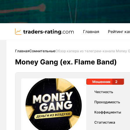
Главная
Рейтинг к
Главная
Сомнительные
Обзор капера из телеграм-канала Money G
Money Gang (ex. Flame Band)
Мошенник
2
Честность
Проходимость
Коэффициенты
Статистика