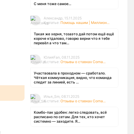
С меня тоже самое...
Александр, 15.11.2025
К статье:
Помощь нашим | Миллион...
Такая же херня, тозаэто дай потом ещё ещё
короче ктдалово, говорю верни что я тебе
перевёл а что там...
ЮлияFan, 08.11.2025
К статье:
Отзывы о ставках Corna...
Участвовала в проходном — сработало.
Чёткая коммуникация, видно, что команда
следит за линией, есть ...
Илья_Sm, 08.11.2025
К статье:
Отзывы о ставках Corna...
Комбо-пак удобен: легко следовать, всё
расписано по сетам. Для тех, кто хочет
системно — заходите. Я...
ы