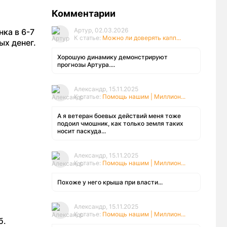
Комментарии
Артур, 02.03.2026
ка в 6-7
К статье:
Можно ли доверять капп...
ых денег.
Хорошую динамику демонстрируют
прогнозы Артура....
Александр, 15.11.2025
К статье:
Помощь нашим | Миллион...
А я ветеран боевых действий меня тоже
подоил чмошник, как только земля таких
носит паскуда...
Александр, 15.11.2025
К статье:
Помощь нашим | Миллион...
Похоже у него крыша при власти...
Александр, 15.11.2025
К статье:
Помощь нашим | Миллион...
б.