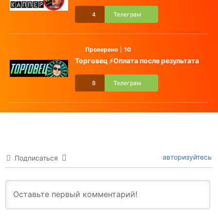
4
Телеграм
Проверено
10
Торговец ⚡️Оплата после результата
8
Телеграм
авторизуйтесь
Подписаться