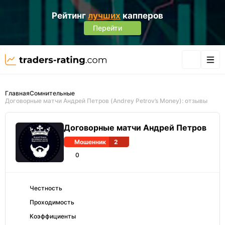
Рейтинг
лучших
капперов
Перейти
Главная
Сомнительные
Договорные матчи Андрей Петров (Andrey Petrov’s Money): отзывы
Договорные матчи Андрей Петров
Мошенник
2
0
Честность
Проходимость
Коэффициенты