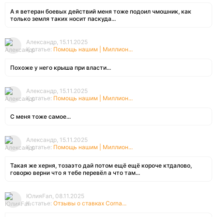
А я ветеран боевых действий меня тоже подоил чмошник, как
только земля таких носит паскуда...
Александр, 15.11.2025
К статье:
Помощь нашим | Миллион...
Похоже у него крыша при власти...
Александр, 15.11.2025
К статье:
Помощь нашим | Миллион...
С меня тоже самое...
Александр, 15.11.2025
К статье:
Помощь нашим | Миллион...
Такая же херня, тозаэто дай потом ещё ещё короче ктдалово,
говорю верни что я тебе перевёл а что там...
ЮлияFan, 08.11.2025
К статье:
Отзывы о ставках Corna...