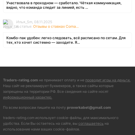
Участвовала в проходном — сработало. Чёткая коммуникация,
видно, что команда следит за линией, есть ...
Илья_Sm, 08.11.2025
К статье:
Отзывы о ставках Corna...
Комбо-пак удобен: легко следовать, всё расписано по сетам. Для
тех, кто хочет системно — заходите. Я...
Traders-rating.com
не принимает оплату и не
проводит игры на деньги.
Наш сайт не рекламирует букмекеров, а также сайты которые
запрещены на территории РФ. Все сведения на сайте носят
информационный характер.
По всем вопросам пишите на почту
proverkabet@gmail.com
traders-rating.com использует cookie-файлы, для максимального
удобства. Если Вы остаетесь на сайте, вы
соглашаетесь
на
использование нами ваших cookie-файлов.