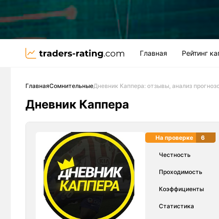
Главная
Рейтинг к
Главная
Сомнительные
Дневник Каппера: отзывы, анализ прогноз
Дневник Каппера
На проверке
6
Честность
Проходимость
Коэффициенты
Статистика