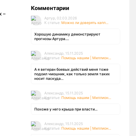
Комментарии
х –
Артур, 02.03.2026
К статье:
Можно ли доверять капп...
Хорошую динамику демонстрируют
прогнозы Артура....
Александр, 15.11.2025
К статье:
Помощь нашим | Миллион...
А я ветеран боевых действий меня тоже
подоил чмошник, как только земля таких
носит паскуда...
Александр, 15.11.2025
К статье:
Помощь нашим | Миллион...
Похоже у него крыша при власти...
Александр, 15.11.2025
К статье:
Помощь нашим | Миллион...