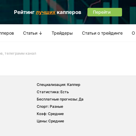
Рейтинг
лучших
капперов
Перейти
апперов
Статьи ↓
Трейдеры
Статьи о трейдинге
О
ов, телеграмм канал
Специализация: Каппер
Статистика: Есть
Бесплатные прогнозы: Да
Спорт: Разные
Коэф: Средние
Цены: Средние