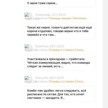
С меня тоже самое...
Александр, 15.11.2025
К статье:
Помощь нашим | Миллион...
Такая же херня, тозаэто дай потом ещё ещё
короче ктдалово, говорю верни что я тебе
перевёл а что там...
ЮлияFan, 08.11.2025
К статье:
Отзывы о ставках Corna...
Участвовала в проходном — сработало.
Чёткая коммуникация, видно, что команда
следит за линией, есть ...
Илья_Sm, 08.11.2025
К статье:
Отзывы о ставках Corna...
Комбо-пак удобен: легко следовать, всё
расписано по сетам. Для тех, кто хочет
системно — заходите. Я...