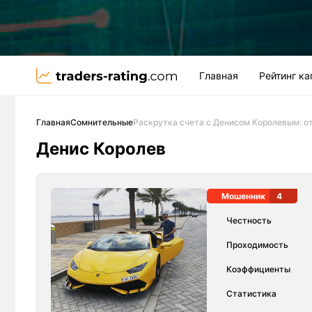
Главная
Рейтинг к
Главная
Сомнительные
Раскрутка счета с Денисом Королевым: о
Денис Королев
Мошенник
4
Честность
Проходимость
Коэффициенты
Статистика