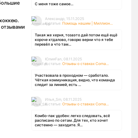
 большие
С меня тоже самое...
Александр, 15.11.2025
 хоккею.
К статье:
Помощь нашим | Миллион...
с отзывами
Такая же херня, тозаэто дай потом ещё ещё
короче ктдалово, говорю верни что я тебе
перевёл а что там...
ЮлияFan, 08.11.2025
К статье:
Отзывы о ставках Corna...
Участвовала в проходном — сработало.
Чёткая коммуникация, видно, что команда
следит за линией, есть ...
Илья_Sm, 08.11.2025
К статье:
Отзывы о ставках Corna...
Комбо-пак удобен: легко следовать, всё
расписано по сетам. Для тех, кто хочет
системно — заходите. Я...