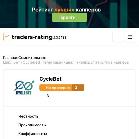
Рейтинг
лучших
капперов
Перейти
Главная
Сомнительные
Цикл Бет (Cyclebet): телеграмм канал, анализ, статистика каппера
CycleBet
На проверке
3
3
Честность
Проходимость
Коэффициенты