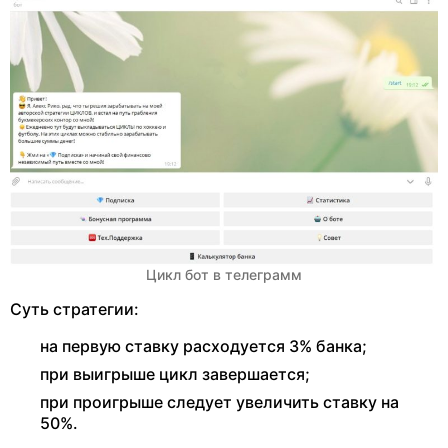
Цикл бот в телеграмм
Суть стратегии:
на первую ставку расходуется 3% банка;
при выигрыше цикл завершается;
при проигрыше следует увеличить ставку на
50%.