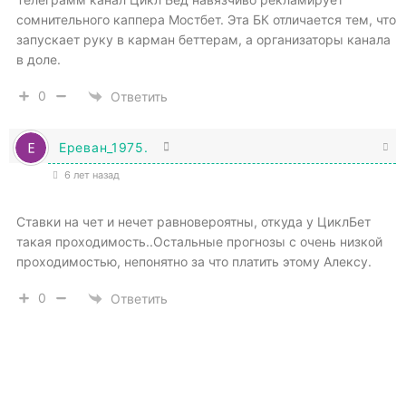
сомнительного каппера Мостбет. Эта БК отличается тем, что
запускает руку в карман беттерам, а организаторы канала
в доле.
0
Ответить
Ереван_1975.
6 лет назад
Ставки на чет и нечет равновероятны, откуда у ЦиклБет
такая проходимость..Остальные прогнозы с очень низкой
проходимостью, непонятно за что платить этому Алексу.
0
Ответить