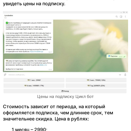
увидеть цены на подписку.
Цены на подписку Цикл бот
Стоимость зависит от периода, на который
оформляется подписка, чем длиннее срок, тем
значительнее скидка. Цена в рублях:
1 месяц – 2990;