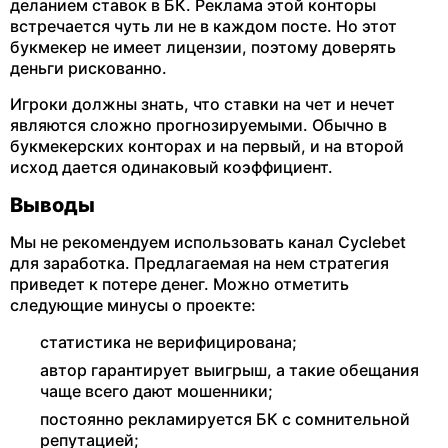
деланием ставок в БК. Реклама этой конторы
встречается чуть ли не в каждом посте. Но этот
букмекер не имеет лицензии, поэтому доверять
деньги рискованно.
Игроки должны знать, что ставки на чет и нечет
являются сложно прогнозируемыми. Обычно в
букмекерских конторах и на первый, и на второй
исход дается одинаковый коэффициент.
Выводы
Мы не рекомендуем использовать канал Cyclebet
для заработка. Предлагаемая на нем стратегия
приведет к потере денег. Можно отметить
следующие минусы о проекте:
статистика не верифицирована;
автор гарантирует выигрыш, а такие обещания
чаще всего дают мошенники;
постоянно рекламируется БК с сомнительной
репутацией;