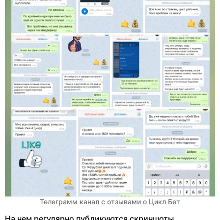
Телеграмм канал с отзывами о Цикл Бет
На нем регулярно публикуются скриншоты