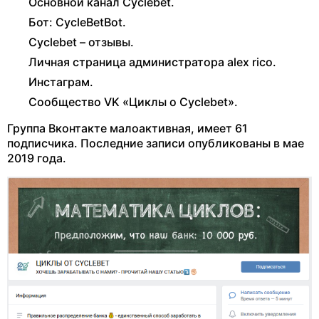
Основной канал Cyclebet.
Бот: CycleBetBot.
Cyclebet – отзывы.
Личная страница администратора alex rico.
Инстаграм.
Сообщество VK «Циклы о Cyclebet».
Группа Вконтакте малоактивная, имеет 61
подписчика. Последние записи опубликованы в мае
2019 года.