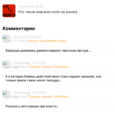
14 августа, 2025
Что такое маржин колл на рынке
Комментарии
Артур, 02.03.2026
К статье:
Можно ли доверять капп...
Хорошую динамику демонстрируют прогнозы Артура....
Александр, 15.11.2025
К статье:
Помощь нашим | Миллион...
А я ветеран боевых действий меня тоже подоил чмошник, как
только земля таких носит паскуда...
Александр, 15.11.2025
К статье:
Помощь нашим | Миллион...
Похоже у него крыша при власти...