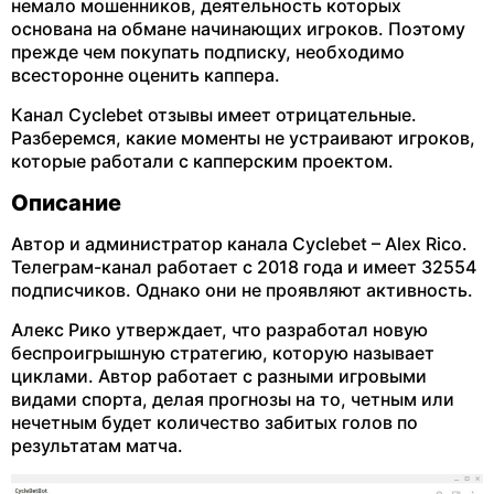
немало мошенников, деятельность которых
основана на обмане начинающих игроков. Поэтому
прежде чем покупать подписку, необходимо
всесторонне оценить каппера.
Канал Cyclebet отзывы имеет отрицательные.
Разберемся, какие моменты не устраивают игроков,
которые работали с капперским проектом.
Описание
Автор и администратор канала Cyclebet – Alex Rico.
Телеграм-канал работает с 2018 года и имеет 32554
подписчиков. Однако они не проявляют активность.
Алекс Рико утверждает, что разработал новую
беспроигрышную стратегию, которую называет
циклами. Автор работает с разными игровыми
видами спорта, делая прогнозы на то, четным или
нечетным будет количество забитых голов по
результатам матча.