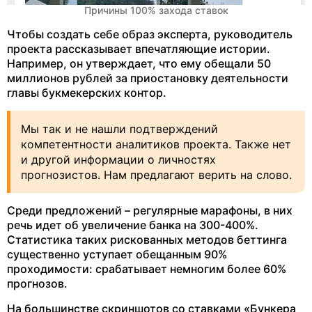
Причины 100% захода ставок
Чтобы создать себе образ эксперта, руководитель
проекта рассказывает впечатляющие истории.
Например, он утверждает, что ему обещали 50
миллионов рублей за приостановку деятельности
главы букмекерских контор.
Мы так и не нашли подтверждений
компетентности аналитиков проекта. Также нет
и другой информации о личностях
прогнозистов. Нам предлагают верить на слово.
Среди предложений – регулярные марафоны, в них
речь идет об увеличение банка на 300-400%.
Статистика таких рискованных методов беттинга
существенно уступает обещанным 90%
проходимости: срабатывает немногим более 60%
прогнозов.
На большинстве скриншотов со ставками «Бункера