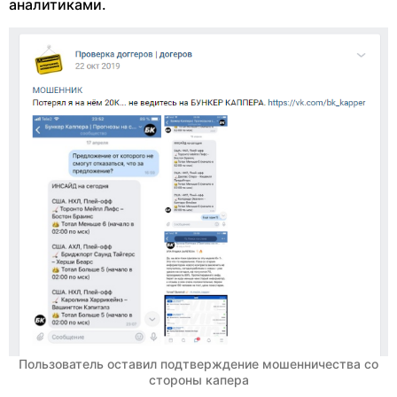
аналитиками.
Пользователь оставил подтверждение мошенничества со
стороны капера