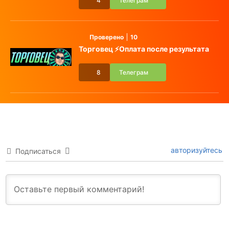
4
Телеграм
Проверено
10
Торговец ⚡️Оплата после результата
8
Телеграм
авторизуйтесь
Подписаться