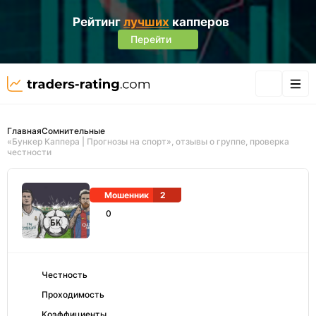
Рейтинг
лучших
капперов
Перейти
Главная
Сомнительные
«Бункер Каппера | Прогнозы на спорт», отзывы о группе, проверка
честности
Мошенник
2
0
Честность
Проходимость
Коэффициенты