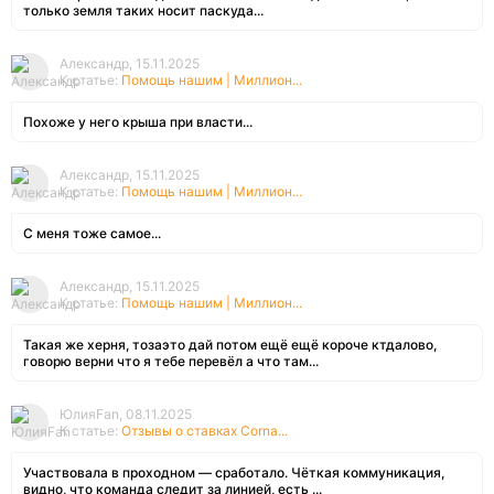
только земля таких носит паскуда...
Александр, 15.11.2025
К статье:
Помощь нашим | Миллион...
Похоже у него крыша при власти...
Александр, 15.11.2025
К статье:
Помощь нашим | Миллион...
С меня тоже самое...
Александр, 15.11.2025
К статье:
Помощь нашим | Миллион...
Такая же херня, тозаэто дай потом ещё ещё короче ктдалово,
говорю верни что я тебе перевёл а что там...
ЮлияFan, 08.11.2025
К статье:
Отзывы о ставках Corna...
Участвовала в проходном — сработало. Чёткая коммуникация,
видно, что команда следит за линией, есть ...