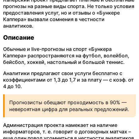
прогнозы на разные виды спорта. Не только условия
предоставления услуг, но и отзывы о «Бункере
Каппера» вызвали сомнения в честности
аналитиков.
Описание
Обычные и live-прогнозы на спорт «Бункера
Каппера» распространяются на футбол, волейбол,
бейсбол, хоккей, настольный и большой теннис.
Аналитики предлагают свои услуги бесплатно с
коэффициентами от 1,3 до 1,7 и за плату — с коэф. от
4 до 10.
Прогнозисты обещают проходимость в 90% —
невероятная цифра для реальных предложений.
Администрация проекта намекает на наличие
информаторов, т. е. говорит о договорных матчах –
еще один повод усомниться в честности аналитиков,