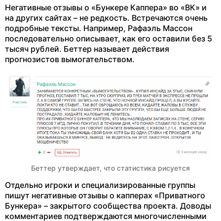
Негативные отзывы о «Бункере Каппера» во «ВК» и
на других сайтах – не редкость. Встречаются очень
подробные тексты. Например, Рафаэль Массон
последовательно описывает, как его оставили без 5
тысяч рублей. Беттер называет действия
прогнозистов вымогательством.
Беттер утверждает, что статистика рисуется
Отдельно игроки и специализированные группы
пишут негативные отзывы о капперах «Приватного
Бункера» – закрытого сообщества проекта. Доводы
комментариев подтверждаются многочисленными