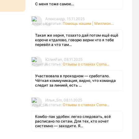
С меня тоже самое...
Александр, 15.11.2025
К статье:
Помощь нашим | Миллион...
Такая же херня, тозаэто дай потом ещё ещё
короче ктдалово, говорю верни что я тебе
перевёл а что там...
ЮлияFan, 08.11.2025
К статье:
Отзывы о ставках Corna...
Участвовала в проходном — сработало.
Чёткая коммуникация, видно, что команда
следит за линией, есть ...
Илья_Sm, 08.11.2025
К статье:
Отзывы о ставках Corna...
Комбо-пак удобен: легко следовать, всё
расписано по сетам. Для тех, кто хочет
системно — заходите. Я...