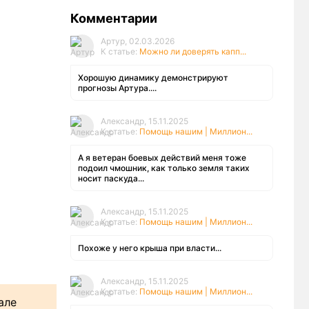
Комментарии
Артур, 02.03.2026
К статье:
Можно ли доверять капп...
Хорошую динамику демонстрируют
прогнозы Артура....
Александр, 15.11.2025
К статье:
Помощь нашим | Миллион...
А я ветеран боевых действий меня тоже
подоил чмошник, как только земля таких
носит паскуда...
Александр, 15.11.2025
К статье:
Помощь нашим | Миллион...
Похоже у него крыша при власти...
Александр, 15.11.2025
К статье:
Помощь нашим | Миллион...
але