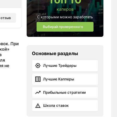
каперов
С которыми можно заработать
 отзыв
Выбирай проверенного
овок. При
ской»
Основные разделы
а
для
ия не
Лучшие Трейдеры
Лучшие Капперы
Прибыльные стратегии
Школа ставок