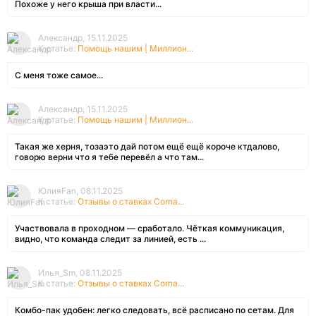
Похоже у него крыша при власти...
Александр, 15.11.2025
К статье:
Помощь нашим | Миллион...
С меня тоже самое...
Александр, 15.11.2025
К статье:
Помощь нашим | Миллион...
Такая же херня, тозаэто дай потом ещё ещё короче ктдалово,
говорю верни что я тебе перевёл а что там...
ЮлияFan, 08.11.2025
К статье:
Отзывы о ставках Corna...
Участвовала в проходном — сработало. Чёткая коммуникация,
видно, что команда следит за линией, есть ...
Илья_Sm, 08.11.2025
К статье:
Отзывы о ставках Corna...
Комбо-пак удобен: легко следовать, всё расписано по сетам. Для