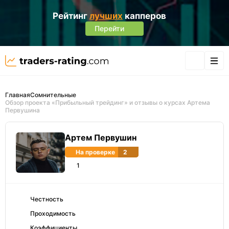
Рейтинг
лучших
капперов
Перейти
Главная
Сомнительные
Обзор проекта «Прибыльный трейдинг» и отзывы о курсах Артема
Первушина
Артем Первушин
На проверке
2
1
Честность
Проходимость
Коэффициенты