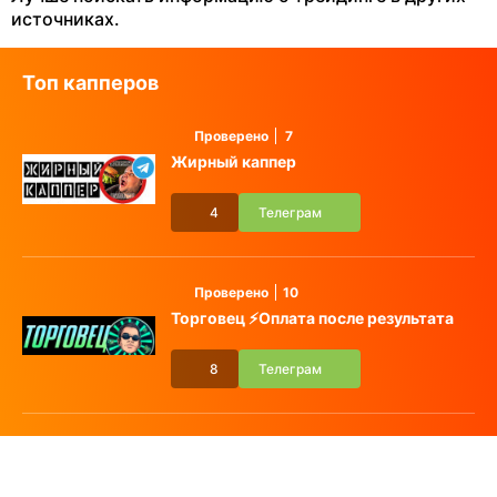
источниках.
Топ капперов
Проверено
7
Жирный каппер
4
Телеграм
Проверено
10
Торговец ⚡️Оплата после результата
8
Телеграм