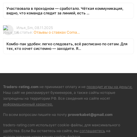
Участвовала в проходном — сработало. Чёткая коммуникация,
видно, что команда следит за линией, есть ...
Илья_Sm, 08.11.2025
К статье:
Отзывы о ставках Corna...
Комбо-пак удобен: легко следовать, всё расписано по сетам. Для
тех, кто хочет системно — заходите. Я...
Traders-rating.com
не принимает оплату и не
проводит игры на деньги.
Наш сайт не рекламирует букмекеров, а также сайты которые
запрещены на территории РФ. Все сведения на сайте носят
информационный характер.
По всем вопросам пишите на почту
proverkabet@gmail.com
traders-rating.com использует cookie-файлы, для максимального
удобства. Если Вы остаетесь на сайте, вы
соглашаетесь
на
использование нами ваших cookie-файлов.