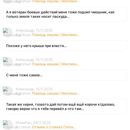
К статье:
Помощь нашим | Миллион...
А я ветеран боевых действий меня тоже подоил чмошник, как
только земля таких носит паскуда...
Александр, 15.11.2025
К статье:
Помощь нашим | Миллион...
Похоже у него крыша при власти...
Александр, 15.11.2025
К статье:
Помощь нашим | Миллион...
С меня тоже самое...
Александр, 15.11.2025
К статье:
Помощь нашим | Миллион...
Такая же херня, тозаэто дай потом ещё ещё короче ктдалово,
говорю верни что я тебе перевёл а что там...
ЮлияFan, 08.11.2025
К статье:
Отзывы о ставках Corna...