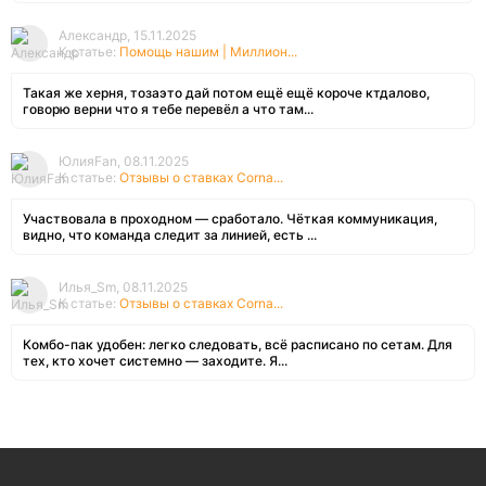
Александр, 15.11.2025
К статье:
Помощь нашим | Миллион...
Такая же херня, тозаэто дай потом ещё ещё короче ктдалово,
говорю верни что я тебе перевёл а что там...
ЮлияFan, 08.11.2025
К статье:
Отзывы о ставках Corna...
Участвовала в проходном — сработало. Чёткая коммуникация,
видно, что команда следит за линией, есть ...
Илья_Sm, 08.11.2025
К статье:
Отзывы о ставках Corna...
Комбо-пак удобен: легко следовать, всё расписано по сетам. Для
тех, кто хочет системно — заходите. Я...