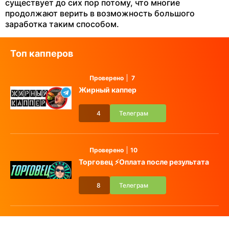
существует до сих пор потому, что многие
продолжают верить в возможность большого
заработка таким способом.
Топ капперов
Проверено
7
Жирный каппер
4
Телеграм
Проверено
10
Торговец ⚡️Оплата после результата
8
Телеграм