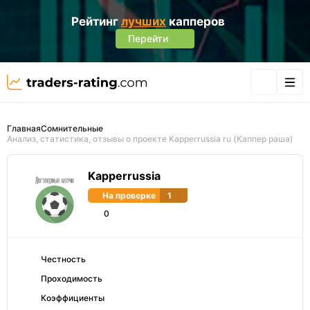
Рейтинг
лучших
капперов
Перейти
Главная
Сомнительные
Анализ, статистика, отзывы о проекте Kapperrussia ru (Каппер раша)
Kapperrussia
На проверке
1
0
Честность
Проходимость
Коэффициенты