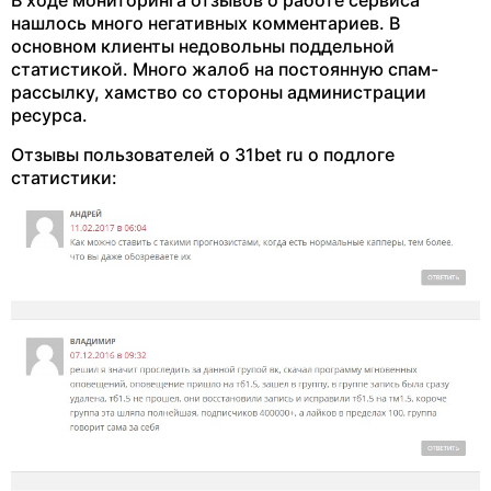
В ходе мониторинга отзывов о работе сервиса
нашлось много негативных комментариев. В
основном клиенты недовольны поддельной
статистикой. Много жалоб на постоянную спам-
рассылку, хамство со стороны администрации
ресурса.
Отзывы пользователей о 31bet ru о подлоге
статистики: