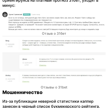
ориентируясь на платный прогноз 31бет, уходят в
минус:
Отзыв о 31бет
Отзывы о 31bet
Мошенничество
Из-за публикации неверной статистики каппер
занесен в черный список букмекерского рейтинга.