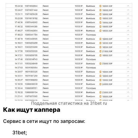
Поддельная статистика на 31bet ru
Как ищут каппера
Сервис в сети ищут по запросам:
31bet;