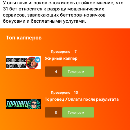
У опытных игроков сложилось стойкое мнение, что
31 бет относится к разряду мошеннических
сервисов, завлекающих беттеров-новичков
бонусами и бесплатными услугами.
Топ капперов
Проверено
7
Жирный каппер
4
Телеграм
Проверено
10
Торговец ⚡️Оплата после результата
8
Телеграм