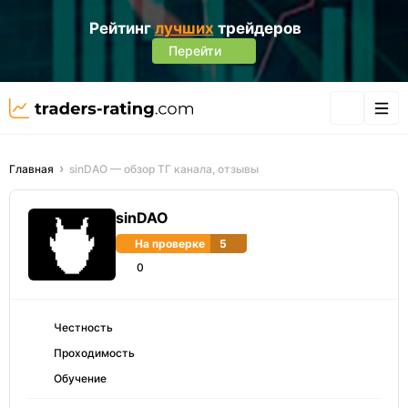
Рейтинг
лучших
трейдеров
Перейти
Главная
sinDAO — обзор ТГ канала, отзывы
sinDAO
На проверке
5
0
Честность
Проходимость
Обучение