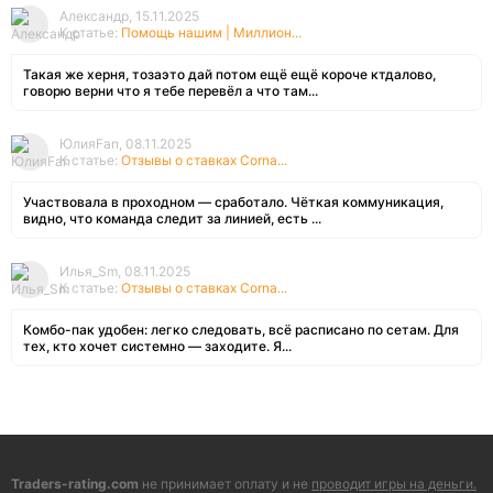
Александр, 15.11.2025
К статье:
Помощь нашим | Миллион...
Такая же херня, тозаэто дай потом ещё ещё короче ктдалово,
говорю верни что я тебе перевёл а что там...
ЮлияFan, 08.11.2025
К статье:
Отзывы о ставках Corna...
Участвовала в проходном — сработало. Чёткая коммуникация,
видно, что команда следит за линией, есть ...
Илья_Sm, 08.11.2025
К статье:
Отзывы о ставках Corna...
Комбо-пак удобен: легко следовать, всё расписано по сетам. Для
тех, кто хочет системно — заходите. Я...
Traders-rating.com
не принимает оплату и не
проводит игры на деньги.