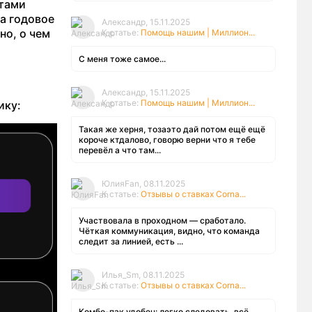
стами
на годовое
Александр, 15.11.2025
но, о чем
К статье:
Помощь нашим | Миллион...
С меня тоже самое...
Александр, 15.11.2025
К статье:
Помощь нашим | Миллион...
ику:
Такая же херня, тозаэто дай потом ещё ещё
короче ктдалово, говорю верни что я тебе
перевёл а что там...
ЮлияFan, 08.11.2025
К статье:
Отзывы о ставках Corna...
Участвовала в проходном — сработало.
Чёткая коммуникация, видно, что команда
следит за линией, есть ...
Илья_Sm, 08.11.2025
К статье:
Отзывы о ставках Corna...
Комбо-пак удобен: легко следовать, всё