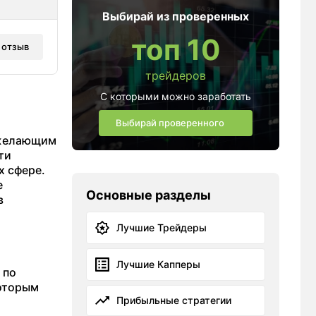
Выбирай из проверенных
топ 10
 отзыв
трейдеров
С которыми можно заработать
Выбирай проверенного
м желающим
ти
х сфере.
е
Основные разделы
в
Лучшие Трейдеры
Лучшие Капперы
 по
которым
Прибыльные стратегии