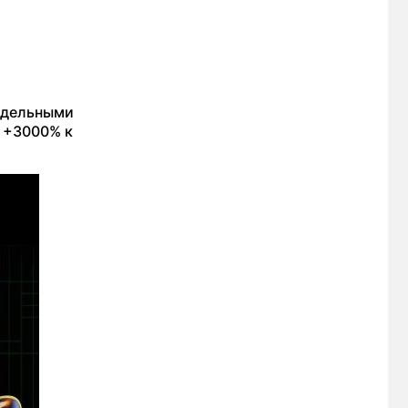
отдельными
о +3000% к