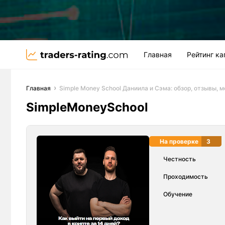
Главная
Рейтинг к
Главная
Simple Money School Даниила и Сэма: обзор, отзывы, 
SimpleMoneySchool
На проверке
3
Честность
Проходимость
Обучение