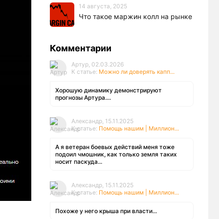
14 августа, 2025
Что такое маржин колл на рынке
Комментарии
Артур, 02.03.2026
К статье:
Можно ли доверять капп...
Хорошую динамику демонстрируют
прогнозы Артура....
Александр, 15.11.2025
К статье:
Помощь нашим | Миллион...
А я ветеран боевых действий меня тоже
подоил чмошник, как только земля таких
носит паскуда...
Александр, 15.11.2025
К статье:
Помощь нашим | Миллион...
Похоже у него крыша при власти...