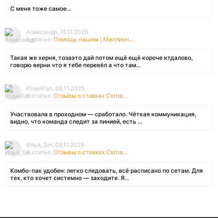
С меня тоже самое...
Александр, 15.11.2025
К статье:
Помощь нашим | Миллион...
Такая же херня, тозаэто дай потом ещё ещё короче ктдалово,
говорю верни что я тебе перевёл а что там...
ЮлияFan, 08.11.2025
К статье:
Отзывы о ставках Corna...
Участвовала в проходном — сработало. Чёткая коммуникация,
видно, что команда следит за линией, есть ...
Илья_Sm, 08.11.2025
К статье:
Отзывы о ставках Corna...
Комбо-пак удобен: легко следовать, всё расписано по сетам. Для
тех, кто хочет системно — заходите. Я...