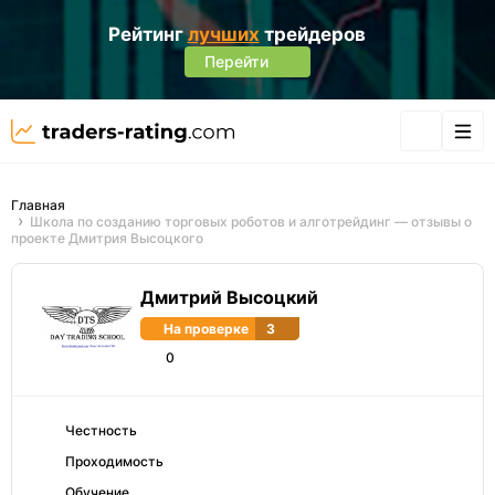
Рейтинг
лучших
трейдеров
Перейти
Главная
Школа по созданию торговых роботов и алготрейдинг — отзывы о
проекте Дмитрия Высоцкого
Дмитрий Высоцкий
На проверке
3
0
Честность
Проходимость
Обучение