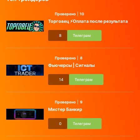
Проверено
10
Торговец ⚡️Оплата после результата
8
Телеграм
Проверено
8
Фьючерсы | Сигналы
14
Телеграм
Проверено
9
Мистер Банкир
0
Телеграм