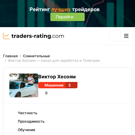
Рейтинг
лучших
трейдеров
Перейти
Главная
Сомнительные
Виктор Хесоям — канал для заработка в Телеграм
Виктор Хесоям
Мошенник
2
0
Честность
Проходимость
Обучение