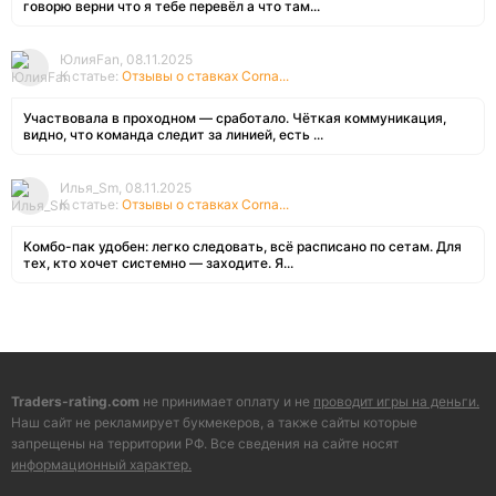
говорю верни что я тебе перевёл а что там...
ЮлияFan, 08.11.2025
К статье:
Отзывы о ставках Corna...
Участвовала в проходном — сработало. Чёткая коммуникация,
видно, что команда следит за линией, есть ...
Илья_Sm, 08.11.2025
К статье:
Отзывы о ставках Corna...
Комбо-пак удобен: легко следовать, всё расписано по сетам. Для
тех, кто хочет системно — заходите. Я...
Traders-rating.com
не принимает оплату и не
проводит игры на деньги.
Наш сайт не рекламирует букмекеров, а также сайты которые
запрещены на территории РФ. Все сведения на сайте носят
информационный характер.