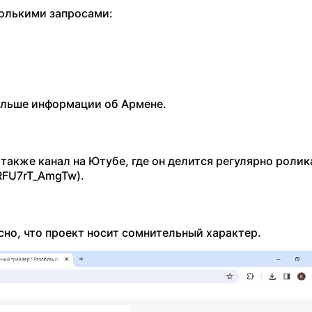
колькими запросами:
ольше информации об Армене.
а также канал на Ютубе, где он делится регулярно роли
RFU7rT_AmgTw).
сно, что проект носит сомнительный характер.