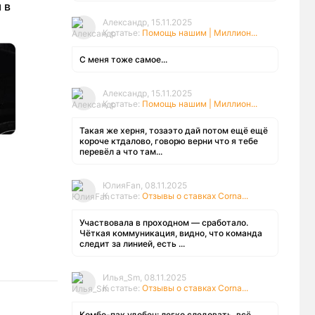
 в
Александр, 15.11.2025
К статье:
Помощь нашим | Миллион...
С меня тоже самое...
Александр, 15.11.2025
К статье:
Помощь нашим | Миллион...
Такая же херня, тозаэто дай потом ещё ещё
короче ктдалово, говорю верни что я тебе
перевёл а что там...
ЮлияFan, 08.11.2025
К статье:
Отзывы о ставках Corna...
Участвовала в проходном — сработало.
Чёткая коммуникация, видно, что команда
следит за линией, есть ...
Илья_Sm, 08.11.2025
К статье:
Отзывы о ставках Corna...
Комбо-пак удобен: легко следовать, всё