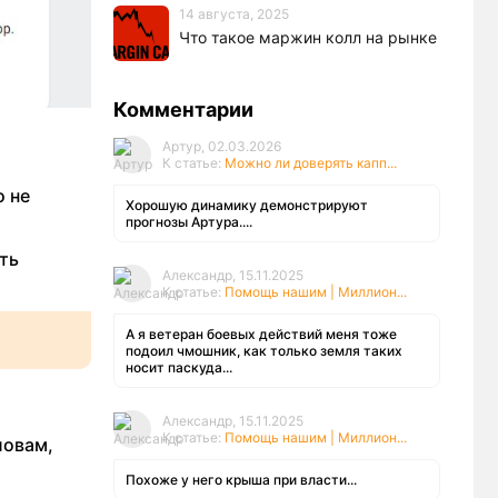
14 августа, 2025
Что такое маржин колл на рынке
Комментарии
Артур, 02.03.2026
К статье:
Можно ли доверять капп...
о не
Хорошую динамику демонстрируют
прогнозы Артура....
ть
Александр, 15.11.2025
К статье:
Помощь нашим | Миллион...
А я ветеран боевых действий меня тоже
подоил чмошник, как только земля таких
носит паскуда...
Александр, 15.11.2025
К статье:
Помощь нашим | Миллион...
ловам,
Похоже у него крыша при власти...