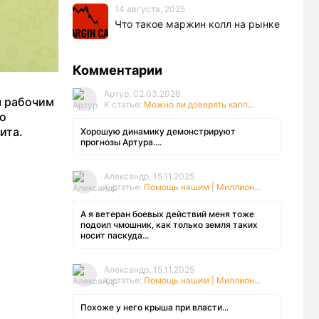
14 августа, 2025
Что такое маржин колл на рынке
Комментарии
Артур, 02.03.2026
м рабочим
К статье:
Можно ли доверять капп...
 о
ита.
Хорошую динамику демонстрируют
прогнозы Артура....
Александр, 15.11.2025
К статье:
Помощь нашим | Миллион...
А я ветеран боевых действий меня тоже
подоил чмошник, как только земля таких
носит паскуда...
Александр, 15.11.2025
К статье:
Помощь нашим | Миллион...
Похоже у него крыша при власти...