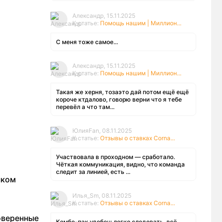
Александр, 15.11.2025
К статье:
Помощь нашим | Миллион...
С меня тоже самое...
Александр, 15.11.2025
К статье:
Помощь нашим | Миллион...
Такая же херня, тозаэто дай потом ещё ещё
короче ктдалово, говорю верни что я тебе
перевёл а что там...
ЮлияFan, 08.11.2025
К статье:
Отзывы о ставках Corna...
Участвовала в проходном — сработало.
Чёткая коммуникация, видно, что команда
следит за линией, есть ...
шком
Илья_Sm, 08.11.2025
К статье:
Отзывы о ставках Corna...
оверенные
Комбо-пак удобен: легко следовать, всё