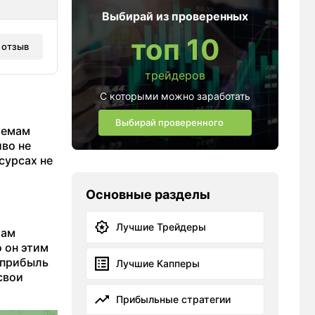
Выбирай из проверенных
топ 10
 отзыв
трейдеров
С которыми можно заработать
Выбирай проверенного
хемам
иво не
сурсах не
Основные разделы
Лучшие Трейдеры
Сам
 он этим
 прибыль
Лучшие Капперы
свои
Прибыльные стратегии