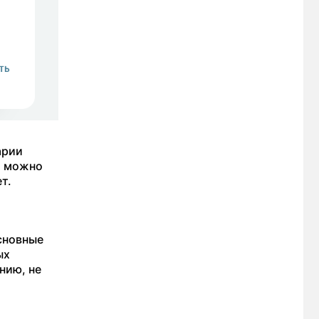
арии
я можно
т.
сновные
ых
нию, не