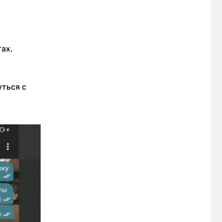
ах.
ться с