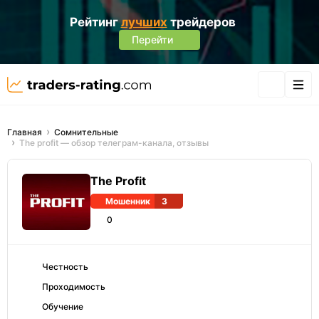
Рейтинг
лучших
трейдеров
Перейти
Главная
Сомнительные
The profit — обзор телеграм-канала, отзывы
The Profit
Мошенник
3
0
Честность
Проходимость
Обучение