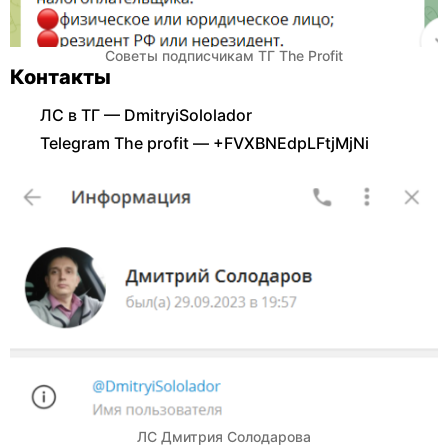
Советы подписчикам ТГ The Profit
Контакты
ЛС в ТГ — DmitryiSololador
Telegram The profit — +FVXBNEdpLFtjMjNi
ЛС Дмитрия Солодарова