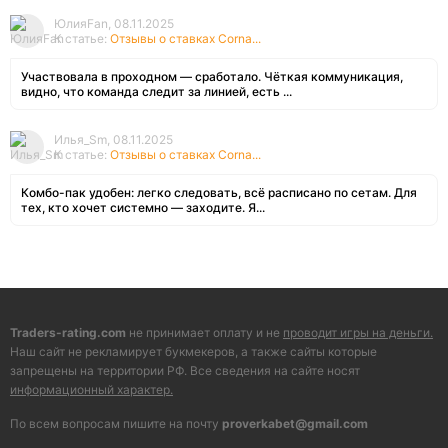
ЮлияFan, 08.11.2025
К статье:
Отзывы о ставках Corna...
Участвовала в проходном — сработало. Чёткая коммуникация,
видно, что команда следит за линией, есть ...
Илья_Sm, 08.11.2025
К статье:
Отзывы о ставках Corna...
Комбо-пак удобен: легко следовать, всё расписано по сетам. Для
тех, кто хочет системно — заходите. Я...
Traders-rating.com
не принимает оплату и не
проводит игры на деньги.
Наш сайт не рекламирует букмекеров, а также сайты которые
запрещены на территории РФ. Все сведения на сайте носят
информационный характер.
По всем вопросам пишите на почту
proverkabet@gmail.com